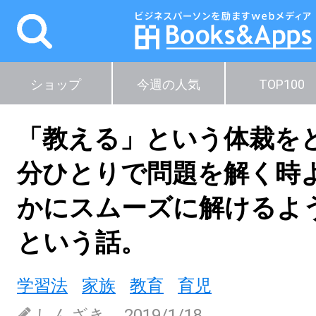
ショップ
今週の人気
TOP100
「教える」という体裁を
分ひとりで問題を解く時
かにスムーズに解けるよ
という話。
学習法
家族
教育
育児
しんざき
2019/1/18