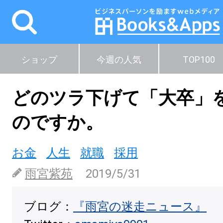
ショップ
今週の人気
TOP100
どのツラ下げて「大卒」
のですか。
お金
人生
就職
採用
雨宮紫苑
2019/5/31
ブログ：
『雨宮の迷走ニュース』