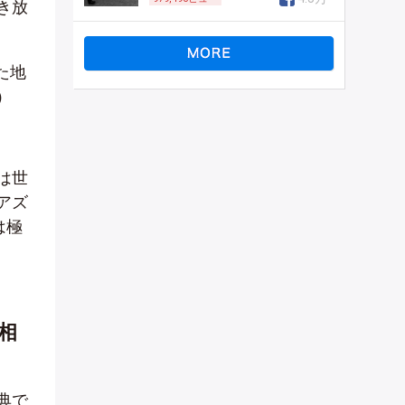
き放
た地
）
は世
アズ
は極
相
典で