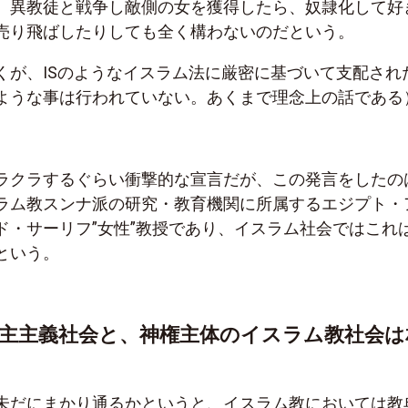
、異教徒と戦争し敵側の女を獲得したら、奴隷化して好
売り飛ばしたりしても全く構わないのだという。
くが、ISのようなイスラム法に厳密に基づいて支配され
ような事は行われていない。あくまで理念上の話である
ラクラするぐらい衝撃的な宣言だが、この発言をしたの
ラム教スンナ派の研究・教育機関に所属するエジプト・
ド・サーリフ”女性”教授であり、イスラム社会ではこれ
という。
主主義社会と、神権主体のイスラム教社会は
未だにまかり通るかというと、イスラム教においては教