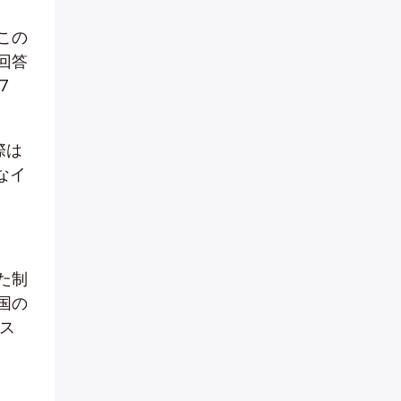
この
回答
7
際は
なイ
た制
国の
ス