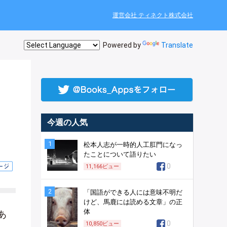
運営会社 ティネクト株式会社
Powered by
Translate
こ
今週の人気
1
松本人志が一時的人工肛門になっ
たことについて語りたい
0
11,166
ビュー
2
「国語ができる人には意味不明だ
けど、馬鹿には読める文章」の正
体
あ
0
10,850
ビュー