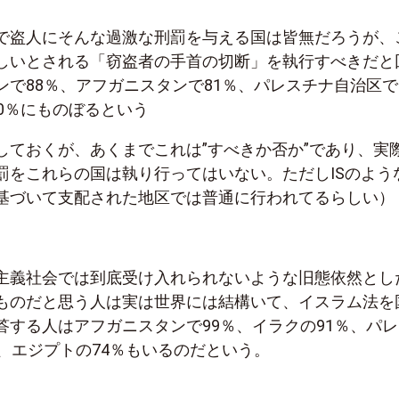
で盗人にそんな過激な刑罰を与える国は皆無だろうが、
しいとされる「窃盗者の手首の切断」を執行すべきだと
ンで88％、アフガニスタンで81％、パレスチナ自治区で
0％にものぼるという
しておくが、あくまでこれは”すべきか否か”であり、実
罰をこれらの国は執り行ってはいない。ただしISのよう
基づいて支配された地区では普通に行われてるらしい）
主義社会では到底受け入れられないような旧態依然とし
ものだと思う人は実は世界には結構いて、イスラム法を
答する人はアフガニスタンで99％、イラクの91％、パレ
％、エジプトの74％もいるのだという。