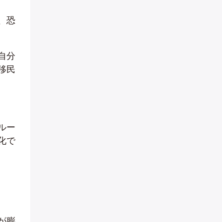
、恐
自分
移民
ルー
化で
が膨