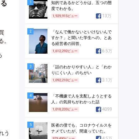
うる
1
知的であるかどうかは、五つの態
度でわかる。
13万
1,929,915
ビュー
2
買
「なんで働かないといけないんで
すか？」と聞いた学生への、とあ
る。
る経営者の回答。
6.5万
1,612,292
ビュー
あ
3
「話のわかりやすい人」と「わか
りにくい人」のちがい
3.1万
1,092,210
ビュー
4
「不機嫌で人を支配しようとする
人」の気持ちがわかった話
4099
1,018,233
ビュー
5
医者の僕でも、コロナウイルスを
ナメていたが、間違っていた。
れう
4.5万
979,490
ビュー