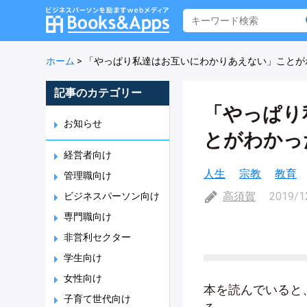
ホーム
>
「やっぱり私達はお互いにわかりあえない」ことが
記事のカテゴリー
「やっぱり
お知らせ
とがわかっ
経営者向け
人生
宗教
教育
管理職向け
高須賀
2019/1
ビジネスパーソン向け
専門職向け
非営利セクター
学生向け
女性向け
本を読んでいると
子育て世代向け