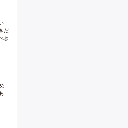
い
きだ
べき
め
あ