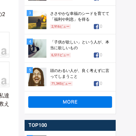
3
の2
ささやかな幸福のシードを育てて
「福利や利息」を得る
0
2,916
ビュー
4
「子供が欲しい」という人が、本
当に欲しいもの
0
6,511
ビュー
5
頭のわるい人が、良く考えずに言
ってしまうこと
0
71,345
ビュー
私達
教え
TOP100