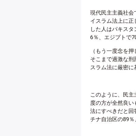
現代民主主義社会
イスラム法上に正
した人はパキスタ
6％、エジプトで7
（もう一度念を押
そこまで過激な刑
スラム法に厳密に
このように、民主
度の方が全然良い
法にすべきだと回
チナ自治区の89