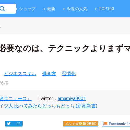
ショップ
最新
今週の人気
TOP100
。
必要なのは、テクニックよりまず
ビジネススキル
働き方
習慣化
/6/9
迷走ニュース』
Twitter：
amamiya9901
イツ人 比べてみたらどっちもどっち (新潮新書)
47