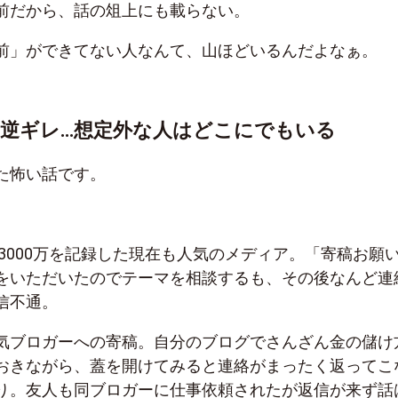
前だから、話の俎上にも載らない。
前」ができてない人なんて、山ほどいるんだよなぁ。
逆ギレ…想定外な人はどこにでもいる
た怖い話です。
3000万を記録した現在も人気のメディア。「寄稿お願
をいただいたのでテーマを相談するも、その後なんど連
信不通。
気ブロガーへの寄稿。自分のブログでさんざん金の儲け
おきながら、蓋を開けてみると連絡がまったく返ってこ
り。友人も同ブロガーに仕事依頼されたが返信が来ず話