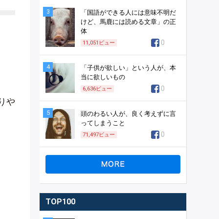
3
「国語ができる人には意味不明だ
けど、馬鹿には読める文章」の正
体
0
11,051
ビュー
4
「子供が欲しい」という人が、本
当に欲しいもの
0
6,636
ビュー
りや
5
頭のわるい人が、良く考えずに言
ってしまうこと
0
71,497
ビュー
TOP100