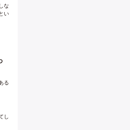
しな
とい
わ
ある
てし