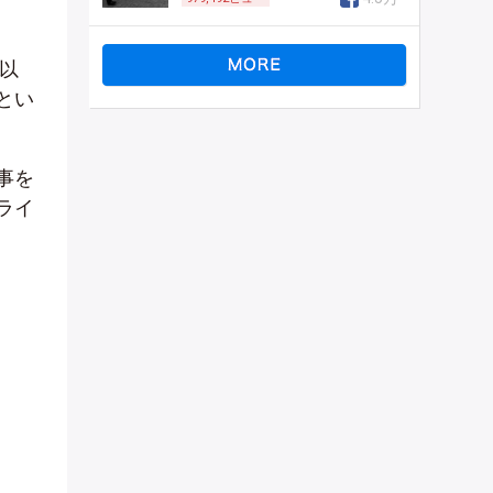
以
とい
事を
ライ