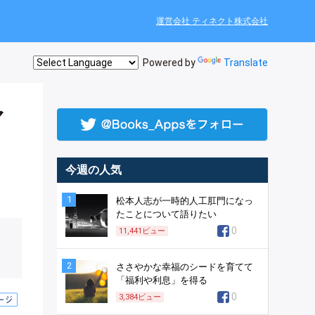
運営会社 ティネクト株式会社
Powered by
Translate
マ
今週の人気
1
松本人志が一時的人工肛門になっ
たことについて語りたい
0
11,441
ビュー
2
ささやかな幸福のシードを育てて
「福利や利息」を得る
0
3,384
ビュー