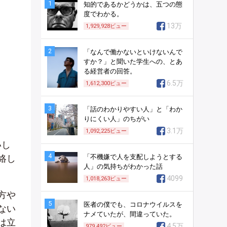
1
知的であるかどうかは、五つの態
度でわかる。
13万
1,929,928
ビュー
2
「なんで働かないといけないんで
すか？」と聞いた学生への、とあ
る経営者の回答。
6.5万
1,612,300
ビュー
3
「話のわかりやすい人」と「わか
りにくい人」のちがい
3.1万
1,092,225
ビュー
いし
4
絡し
「不機嫌で人を支配しようとする
人」の気持ちがわかった話
4099
1,018,263
ビュー
方や
5
医者の僕でも、コロナウイルスを
ない
ナメていたが、間違っていた。
は立
4.5万
979,492
ビュー