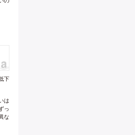
いの
低下
いは
ずっ
異な