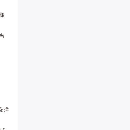
様
当
を操
やミ