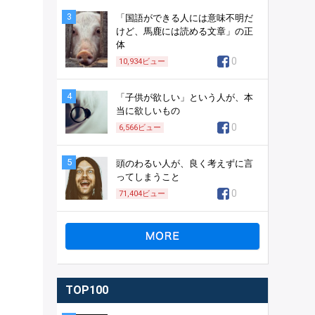
3
「国語ができる人には意味不明だ
けど、馬鹿には読める文章」の正
体
0
10,934
ビュー
4
「子供が欲しい」という人が、本
当に欲しいもの
0
6,566
ビュー
5
頭のわるい人が、良く考えずに言
ってしまうこと
0
71,404
ビュー
TOP100