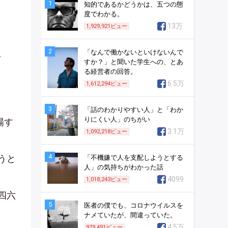
1
知的であるかどうかは、五つの態
度でわかる。
13万
1,929,921
ビュー
2
。
「なんで働かないといけないんで
すか？」と聞いた学生への、とあ
る経営者の回答。
6.5万
1,612,294
ビュー
3
「話のわかりやすい人」と「わか
りにくい人」のちがい
場す
3.1万
1,092,218
ビュー
4
うと
「不機嫌で人を支配しようとする
人」の気持ちがわかった話
4099
1,018,243
ビュー
四六
5
医者の僕でも、コロナウイルスを
ナメていたが、間違っていた。
4.5万
979,491
ビュー