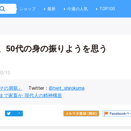
ショップ
最新
今週の人気
TOP100
、50代の身の振りようを思う
10/13
マの屑籠』
Twitter：
@twit_shirokuma
まで家畜か: 現代人の精神構造
7