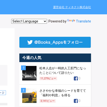
運営会社 ティネクト株式会社
Powered by
Translate
今週の人気
1
松本人志が一時的人工肛門になっ
たことについて語りたい
0
11,279
ビュー
2
ささやかな幸福のシードを育てて
「福利や利息」を得る
0
3,141
ビュー