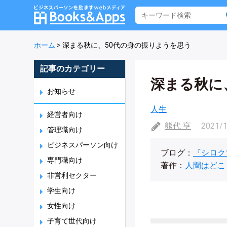
ホーム
>
深まる秋に、50代の身の振りようを思う
記事のカテゴリー
深まる秋に
お知らせ
人生
経営者向け
熊代 亨
2021/
管理職向け
ビジネスパーソン向け
ブログ：
『シロク
専門職向け
著作：
人間はどこ
非営利セクター
学生向け
女性向け
子育て世代向け