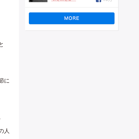
と
節に
。
の人