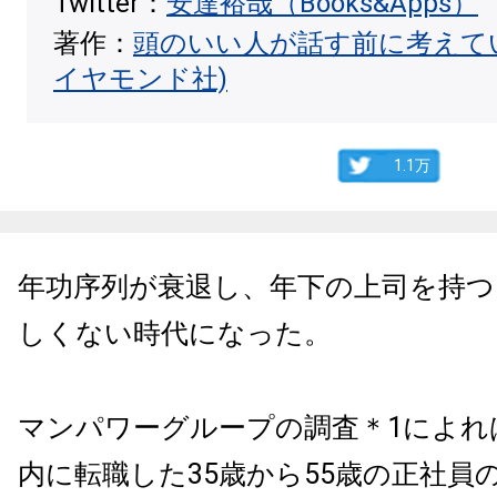
Twitter：
安達裕哉（Books&Apps）
著作：
頭のいい人が話す前に考えて
イヤモンド社)
1.1万
年功序列が衰退し、年下の上司を持つ
しくない時代になった。
マンパワーグループの調査＊1によれ
内に転職した35歳から55歳の正社員