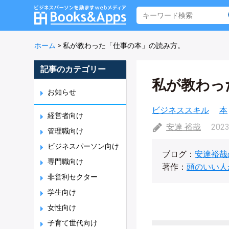
ホーム
>
私が教わった「仕事の本」の読み方。
記事のカテゴリー
私が教わっ
お知らせ
ビジネススキル
本
経営者向け
安達 裕哉
2023
管理職向け
ビジネスパーソン向け
ブログ：
安達裕哉
専門職向け
著作：
頭のいい人
非営利セクター
学生向け
女性向け
子育て世代向け