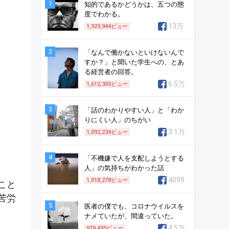
1
知的であるかどうかは、五つの態
度でわかる。
13万
1,929,944
ビュー
2
「なんで働かないといけないんで
すか？」と聞いた学生への、とあ
る経営者の回答。
6.5万
1,612,305
ビュー
3
「話のわかりやすい人」と「わか
りにくい人」のちがい
3.1万
1,092,234
ビュー
4
「不機嫌で人を支配しようとする
人」の気持ちがわかった話
4099
1,018,278
ビュー
こと
苦労
5
医者の僕でも、コロナウイルスを
ナメていたが、間違っていた。
4.5万
979,495
ビュー