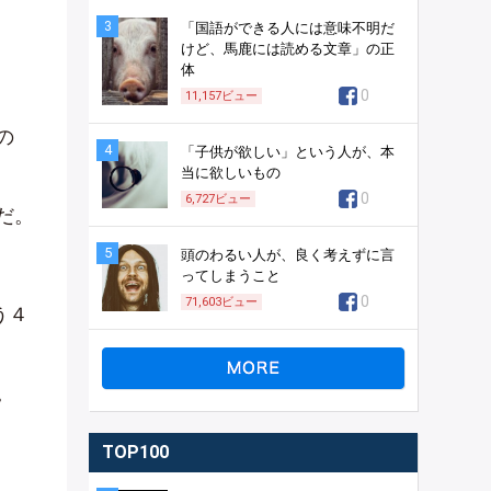
3
「国語ができる人には意味不明だ
けど、馬鹿には読める文章」の正
体
0
11,157
ビュー
の
4
「子供が欲しい」という人が、本
当に欲しいもの
0
6,727
ビュー
だ。
5
頭のわるい人が、良く考えずに言
ってしまうこと
0
71,603
ビュー
う４
。
TOP100