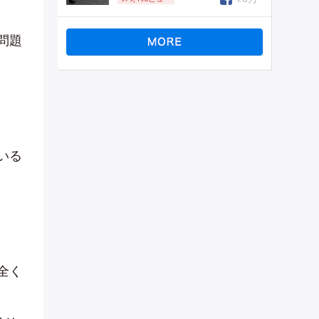
問題
いる
全く