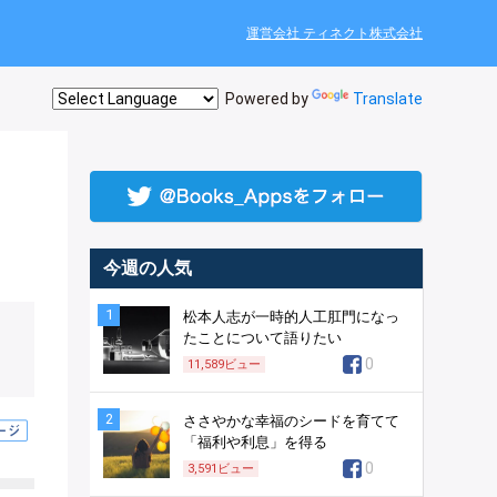
運営会社 ティネクト株式会社
Powered by
Translate
今週の人気
1
松本人志が一時的人工肛門になっ
たことについて語りたい
0
11,589
ビュー
2
ささやかな幸福のシードを育てて
「福利や利息」を得る
0
3,591
ビュー