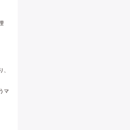
理
り、
うマ