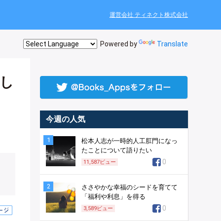
運営会社 ティネクト株式会社
Powered by
Translate
し
今週の人気
1
松本人志が一時的人工肛門になっ
たことについて語りたい
0
11,587
ビュー
2
ささやかな幸福のシードを育てて
「福利や利息」を得る
0
3,589
ビュー