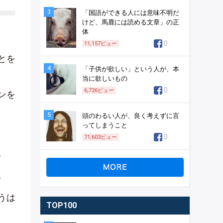
3
「国語ができる人には意味不明だ
けど、馬鹿には読める文章」の正
体
0
11,157
ビュー
とを
4
「子供が欲しい」という人が、本
当に欲しいもの
0
6,726
ビュー
ンを
5
頭のわるい人が、良く考えずに言
ってしまうこと
0
71,603
ビュー
。
。
うは
TOP100