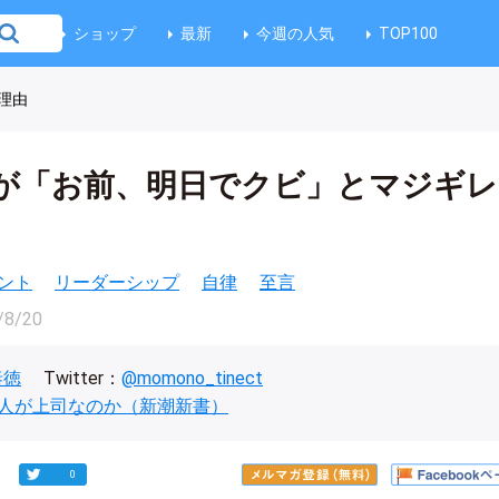
ショップ
最新
今週の人気
TOP100
理由
が「お前、明日でクビ」とマジギレ
ント
リーダーシップ
自律
至言
/8/20
泰徳
Twitter：
@momono_tinect
人が上司なのか（新潮新書）
0