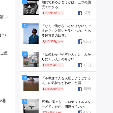
1
知的であるかどうかは、五つの態
度でわかる。
13万
1,929,944
ビュー
願い
2
「なんで働かないといけないんで
すか？」と聞いた学生への、とあ
食べ
る経営者の回答。
6.5万
1,612,305
ビュー
に連
3
「話のわかりやすい人」と「わか
りにくい人」のちがい
3.1万
1,092,234
ビュー
4
「不機嫌で人を支配しようとする
う
人」の気持ちがわかった話
4099
1,018,278
ビュー
準備
5
医者の僕でも、コロナウイルスを
ナメていたが、間違っていた。
4.5万
979,495
ビュー