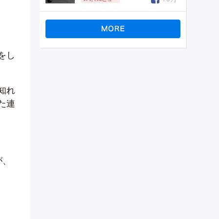
をし
知れ
た連
が、