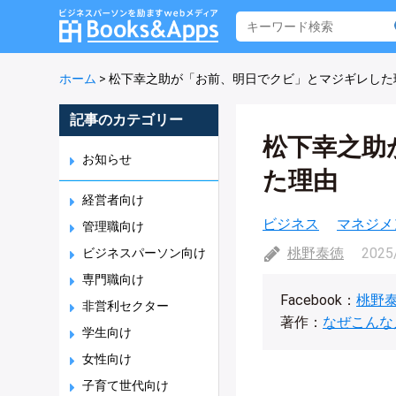
ホーム
>
松下幸之助が「お前、明日でクビ」とマジギレした
記事のカテゴリー
松下幸之助
お知らせ
た理由
経営者向け
ビジネス
マネジメ
管理職向け
桃野泰徳
2025
ビジネスパーソン向け
専門職向け
Facebook：
桃野
非営利セクター
著作：
なぜこんな
学生向け
女性向け
子育て世代向け