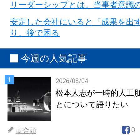
リーダーシップとは、当事者意識
安定した会社にいると「成果を出
り、後で困る
今週の人気記事
1
2026/08/04
松本人志が一時的人工
とについて語りたい
0
黄金頭