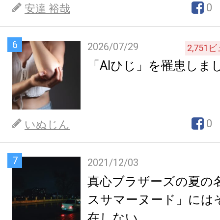
0
安達 裕哉
6
2026/07/29
2,751
ビ
「AIひじ」を罹患しま
0
いぬじん
7
2021/12/03
真心ブラザーズの夏の
スサマーヌード」には
在しない