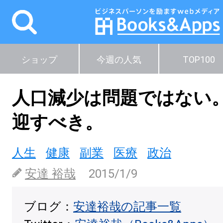
ショップ
今週の人気
TOP100
人口減少は問題ではない
迎すべき。
人生
健康
副業
医療
政治
安達 裕哉
2015/1/9
ブログ：
安達裕哉の記事一覧