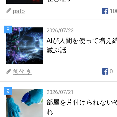
pato
10
8
2026/07/23
AIが人間を使って増え
滅ぶ話
0
熊代 亨
9
2026/07/21
部屋を片付けられない
れ