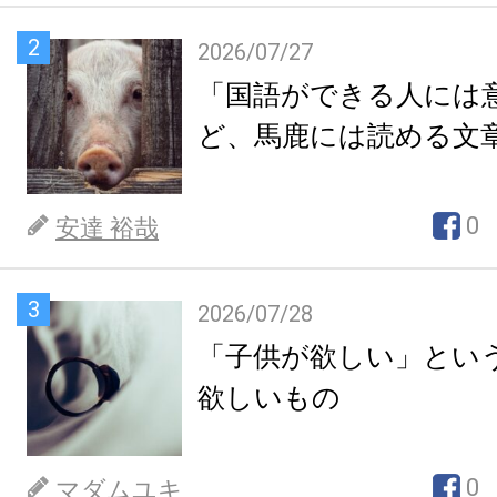
2
2026/07/27
「国語ができる人には
ど、馬鹿には読める文
0
安達 裕哉
3
2026/07/28
「子供が欲しい」とい
欲しいもの
0
マダムユキ