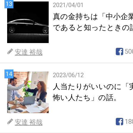
13
2021/04/01
真の金持ちは「中小企
であると知ったときの
50
安達 裕哉
14
2023/06/12
人当たりがいいのに「
怖い人たち」の話。
18
安達 裕哉