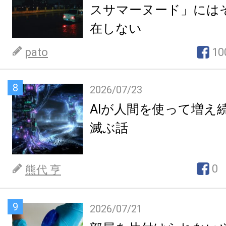
スサマーヌード」には
在しない
pato
10
8
2026/07/23
AIが人間を使って増え
滅ぶ話
0
熊代 亨
9
2026/07/21