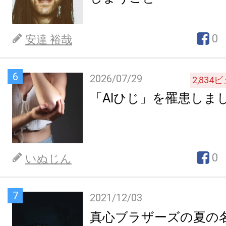
0
安達 裕哉
6
2026/07/29
2,834
ビ
「AIひじ」を罹患しま
0
いぬじん
7
2021/12/03
真心ブラザーズの夏の