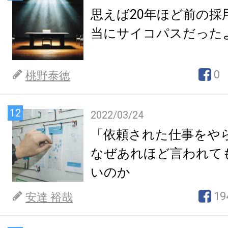
思えば20年ほど前の採
当にサイコパスだった
0
桃野泰徳
12
2022/03/24
「依頼された仕事をや
なぜあれほど言われて
いのか
19
安達 裕哉