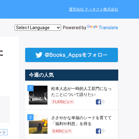
運営会社 ティネクト株式会社
Powered by
Translate
た
今週の人気
1
松本人志が一時的人工肛門になっ
たことについて語りたい
0
11,470
ビュー
2
ささやかな幸福のシードを育てて
「福利や利息」を得る
0
3,425
ビュー