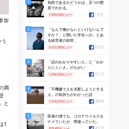
1
知的であるかどうかは、五つの態
度でわかる。
13万
1,929,930
ビュー
参加
2
「なんで働かないといけないんで
すか？」と聞いた学生への、とあ
いう
る経営者の回答。
6.5万
1,612,300
ビュー
3
「話のわかりやすい人」と「わか
りにくい人」のちがい
3.1万
1,092,226
ビュー
の満
4
「不機嫌で人を支配しようとする
人」の気持ちがわかった話
逆
4099
1,018,272
ビュー
」と
5
医者の僕でも、コロナウイルスを
ナメていたが、間違っていた。
は1
4.5万
979,493
ビュー