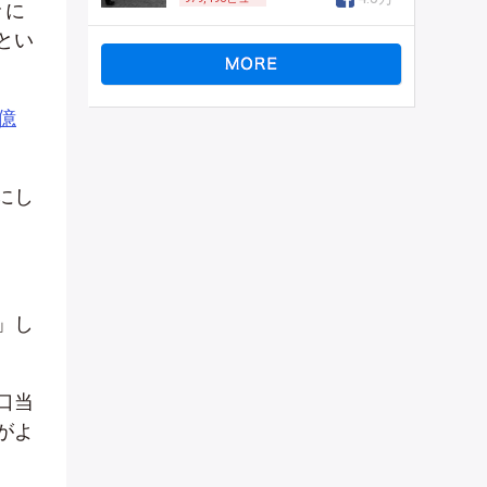
々に
とい
億
にし
」し
口当
がよ