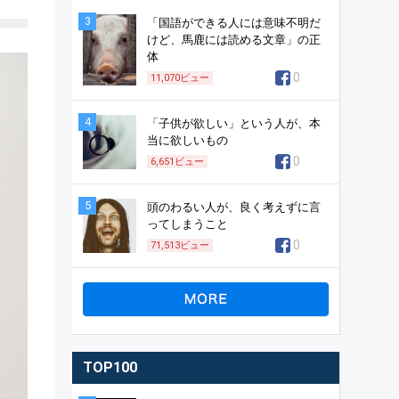
3
「国語ができる人には意味不明だ
けど、馬鹿には読める文章」の正
体
0
11,070
ビュー
4
「子供が欲しい」という人が、本
当に欲しいもの
0
6,651
ビュー
5
頭のわるい人が、良く考えずに言
ってしまうこと
0
71,513
ビュー
TOP100