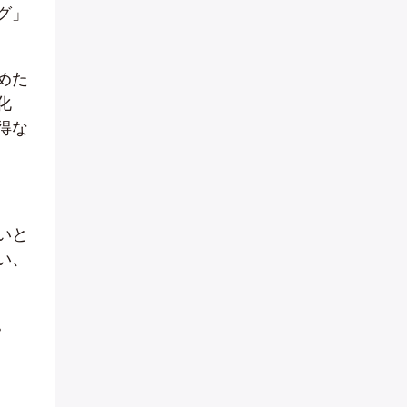
グ」
めた
化
得な
いと
い、
。