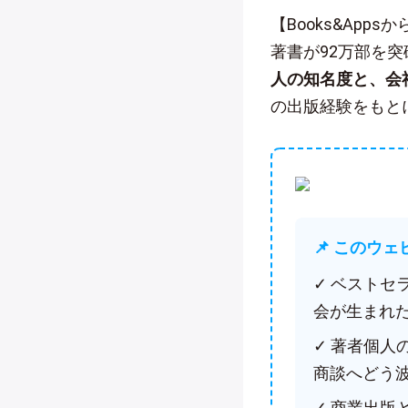
【Books&App
著書が92万部を
人の知名度と、会
の出版経験をもと
📌 このウ
✓ ベスト
会が生まれ
✓ 著者個
商談へどう
✓ 商業出