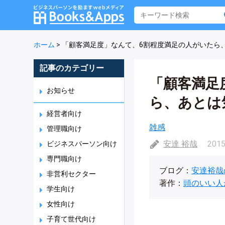
ホーム
>
「顧客満足度」なんて、6割程度満足の人がいたら
記事のカテゴリー
「顧客満足
お知らせ
ら、あとは
経営者向け
雑感
管理職向け
安達 裕哉
2015
ビジネスパーソン向け
専門職向け
ブログ：
安達裕哉
非営利セクター
著作：
頭のいい人
学生向け
女性向け
子育て世代向け