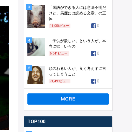
3
「国語ができる人には意味不明だ
けど、馬鹿には読める文章」の正
体
0
11,056
ビュー
4
「子供が欲しい」という人が、本
当に欲しいもの
0
6,641
ビュー
5
頭のわるい人が、良く考えずに言
ってしまうこと
0
71,499
ビュー
TOP100