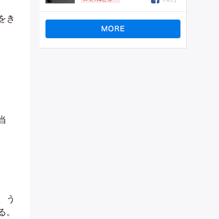
をき
当
、う
る。