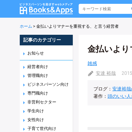
ホーム
>
金払いよりマナーを重視する、と言う経営者
記事のカテゴリー
金払いより
お知らせ
雑感
経営者向け
安達 裕哉
2015
管理職向け
ビジネスパーソン向け
ブログ：
安達裕哉
専門職向け
著作：
頭のいい人
非営利セクター
学生向け
女性向け
子育て世代向け