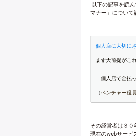
以下の記事を読ん
マナー」について
個人店に大切に
まず大前提がこ
「個人店で金払
（
ベンチャー役
その経営者は３０
現在のwebサー