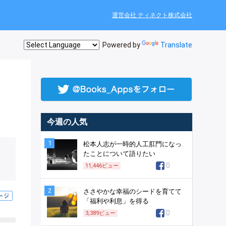
運営会社 ティネクト株式会社
Powered by
Translate
今週の人気
1
松本人志が一時的人工肛門になっ
たことについて語りたい
0
11,446
ビュー
2
ささやかな幸福のシードを育てて
「福利や利息」を得る
0
3,389
ビュー