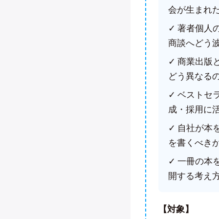
会が生まれ
✓ 著者個
商談へどう
✓ 商業出
どう異なる
✓ ベスト
成・採用に
✓ 自社が
を書くべき
✓ 一冊の本
開する考え
【対象】