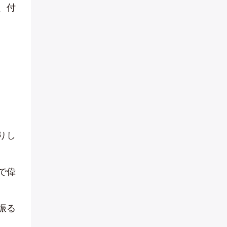
、付
りし
で偉
振る