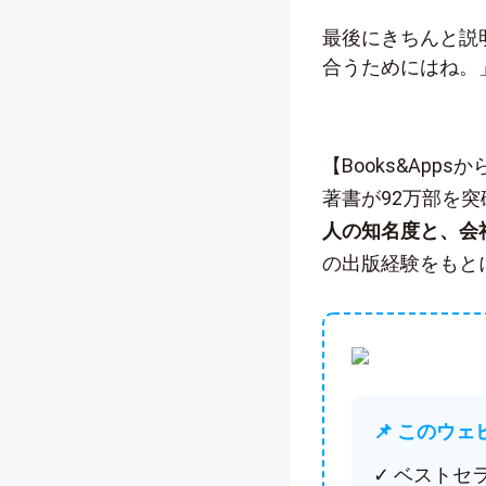
最後にきちんと説
合うためにはね。
【Books&App
著書が92万部を
人の知名度と、会
の出版経験をもと
📌 このウ
✓ ベスト