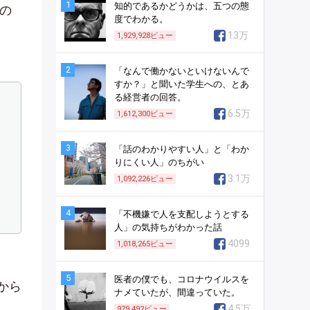
1
知的であるかどうかは、五つの態
の
度でわかる。
13万
1,929,928
ビュー
2
「なんで働かないといけないんで
すか？」と聞いた学生への、とあ
る経営者の回答。
6.5万
1,612,300
ビュー
3
「話のわかりやすい人」と「わか
りにくい人」のちがい
3.1万
1,092,226
ビュー
4
「不機嫌で人を支配しようとする
人」の気持ちがわかった話
4099
1,018,265
ビュー
5
医者の僕でも、コロナウイルスを
から
ナメていたが、間違っていた。
4.5万
979,492
ビュー