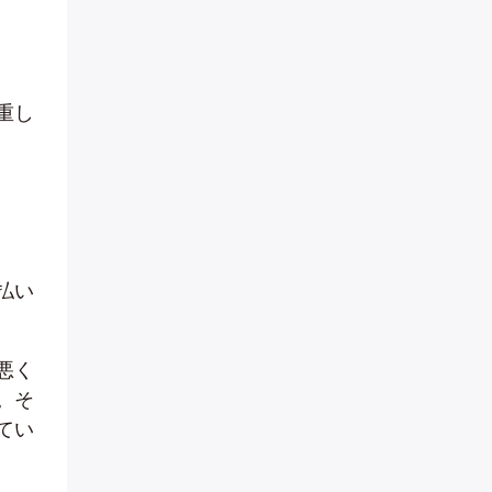
重し
払い
悪く
。そ
てい