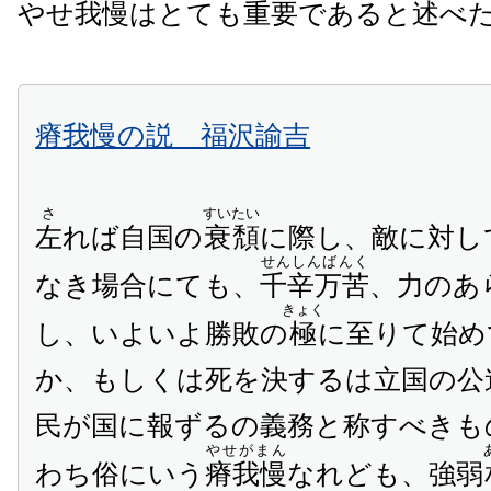
やせ我慢はとても重要であると述べ
瘠我慢の説 福沢諭吉
さ
すいたい
左
れば自国の
衰頽
に際し、敵に対し
せんしんばんく
なき場合にても、
千辛万苦
、力のあ
きょく
し、いよいよ勝敗の
極
に至りて始め
か、もしくは死を決するは立国の公
民が国に報ずるの義務と称すべきも
やせがまん
わち俗にいう
瘠我慢
なれども、強弱