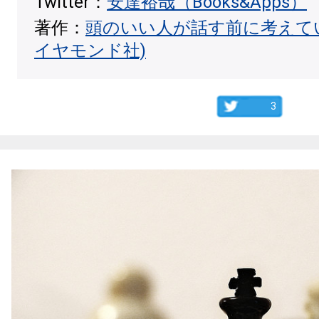
Twitter：
安達裕哉（Books&Apps）
著作：
頭のいい人が話す前に考えて
イヤモンド社)
3