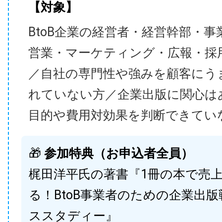
【対象】
BtoB企業の経営者・経営幹部・事
営業・マーケティング・広報・採
／自社の専門性や強みを顧客にう
れていない方／企業出版に関心は
目的や費用対効果を判断できてい
🎁
参加特典（お申込者全員）
梶田洋平氏の著書『1冊の本で売
る！BtoB事業者のための企業出
ススタディー』