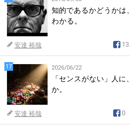
知的であるかどうかは
わかる。
13
安達 裕哉
17
2026/06/22
「センスがない」人に
か。
0
安達 裕哉