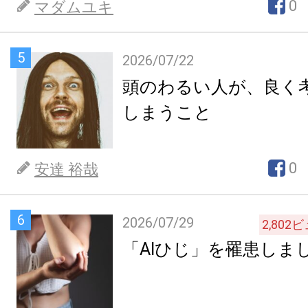
0
マダムユキ
5
2026/07/22
頭のわるい人が、良く
しまうこと
0
安達 裕哉
6
2026/07/29
2,802
ビ
「AIひじ」を罹患しま