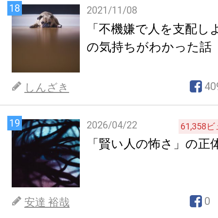
18
2021/11/08
「不機嫌で人を支配し
の気持ちがわかった話
40
しんざき
19
2026/04/22
61,358
ビ
「賢い人の怖さ」の正
0
安達 裕哉