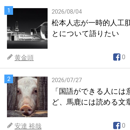
1
2026/08/04
松本人志が一時的人工
とについて語りたい
0
黄金頭
2
2026/07/27
「国語ができる人には
ど、馬鹿には読める文
0
安達 裕哉