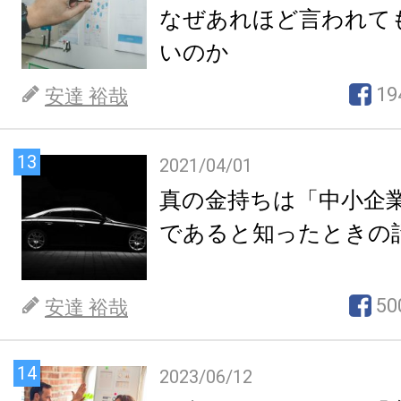
なぜあれほど言われて
いのか
19
安達 裕哉
13
2021/04/01
真の金持ちは「中小企
であると知ったときの
50
安達 裕哉
14
2023/06/12