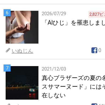
6
2026/07/29
2,827
ビ
「AIひじ」を罹患しま
0
いぬじん
7
2021/12/03
真心ブラザーズの夏の
スサマーヌード」には
在しない