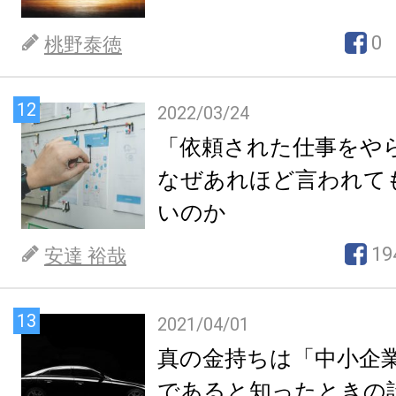
0
桃野泰徳
12
2022/03/24
「依頼された仕事をや
なぜあれほど言われて
いのか
19
安達 裕哉
13
2021/04/01
真の金持ちは「中小企
であると知ったときの