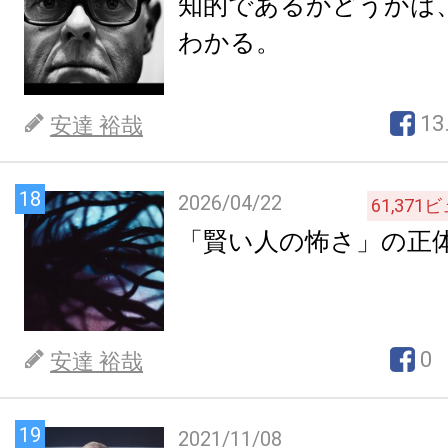
知的であるかどうかは
わかる。
13
安達 裕哉
18
2026/04/22
61,371
ビ
「賢い人の怖さ」の正
0
安達 裕哉
19
2021/11/08