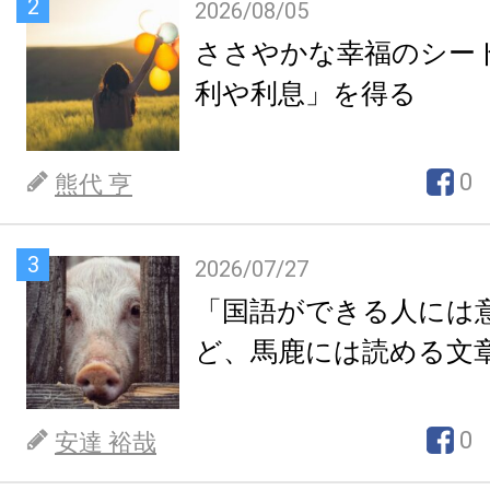
2
2026/08/05
ささやかな幸福のシー
利や利息」を得る
0
熊代 亨
3
2026/07/27
「国語ができる人には
ど、馬鹿には読める文
0
安達 裕哉