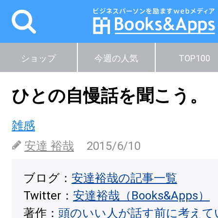
ショップ
今週の人気
TOP100
ひとの自慢話を聞こう。
雑感
安達 裕哉
2015/6/10
ブログ：
安達裕哉の記事一覧
Twitter：
安達裕哉（Books&Apps）
著作：
頭のいい人が話す前に考えて