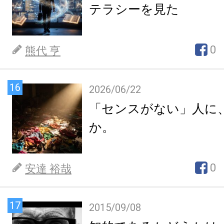
テラシーを見た
0
熊代 亨
16
2026/06/22
「センスがない」人に
か。
0
安達 裕哉
17
2015/09/08