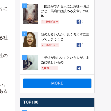
3
「国語ができる人には意味不明だ
りに
けど、馬鹿には読める文章」の正
体
0
11,301
ビュー
4
頭のわるい人が、良く考えずに言
る社
ってしまうこと
0
71,764
ビュー
社の
5
「子供が欲しい」という人が、本
当に欲しいもの
0
6,833
ビュー
い。
ある
TOP100