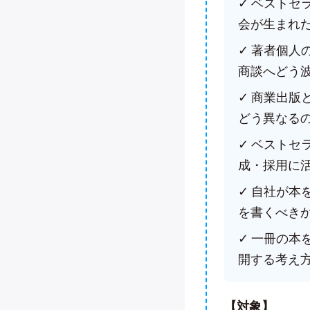
✓ ベスト
会が生まれ
✓ 著者個
商談へどう
✓ 商業出
どう異なる
✓ ベスト
成・採用に
✓ 自社が
を書くべき
✓ 一冊の本
開する考え
【対象】