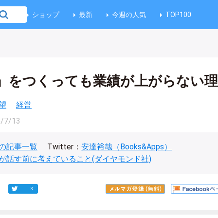
ショップ
最新
今週の人気
TOP100
」をつくっても業績が上がらない理
望
経営
/7/13
の記事一覧
Twitter：
安達裕哉（Books&Apps）
が話す前に考えていること(ダイヤモンド社)
3