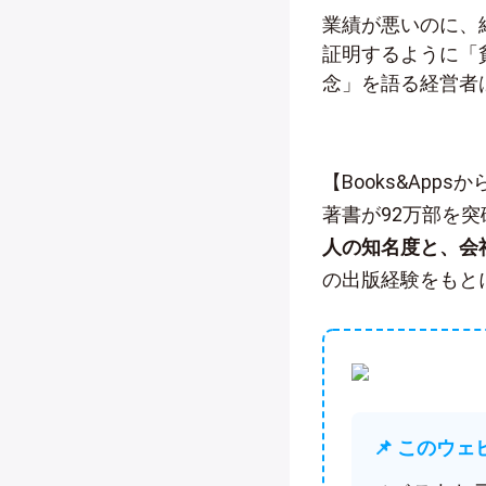
業績が悪いのに、
証明するように「
念」を語る経営者
【Books&App
著書が92万部を
人の知名度と、会
の出版経験をもと
📌 このウ