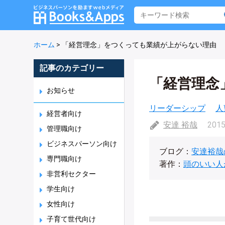
ホーム
>
「経営理念」をつくっても業績が上がらない理由
記事のカテゴリー
「経営理念
お知らせ
リーダーシップ
人
経営者向け
安達 裕哉
2015
管理職向け
ビジネスパーソン向け
ブログ：
安達裕哉
専門職向け
著作：
頭のいい人
非営利セクター
学生向け
女性向け
子育て世代向け