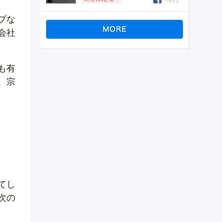
プな
会社
も有
、宗
てし
次の