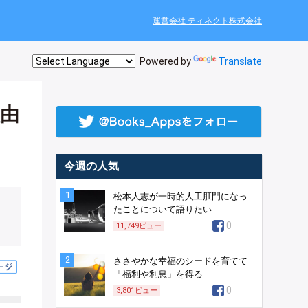
運営会社 ティネクト株式会社
Powered by
Translate
由
今週の人気
1
松本人志が一時的人工肛門になっ
たことについて語りたい
0
11,749
ビュー
2
ささやかな幸福のシードを育てて
「福利や利息」を得る
0
3,801
ビュー