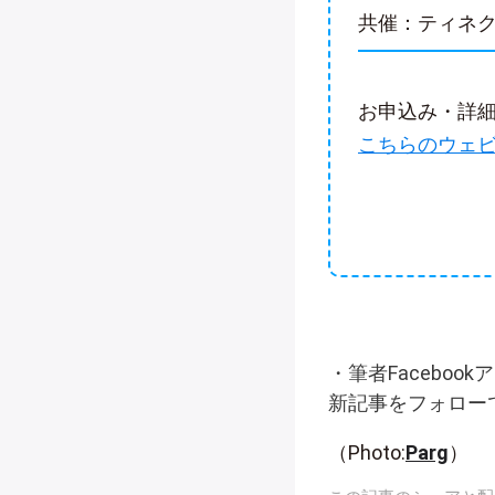
共催：ティネ
お申込み・詳
こちらのウェ
・筆者Faceboo
新記事をフォロー
（Photo:
Parg
）