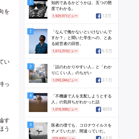
1
知的であるかどうかは、五つの態
度でわかる。
向を
13万
1,929,971
ビュー
2
「なんで働かないといけないんで
すか？」と聞いた学生への、とあ
る経営者の回答。
6.5万
1,612,310
ビュー
てい
3
「話のわかりやすい人」と「わか
りにくい人」のちがい
3.1万
1,092,246
ビュー
持っ
4
「不機嫌で人を支配しようとする
人」の気持ちがわかった話
4099
1,018,308
ビュー
論す
5
医者の僕でも、コロナウイルスを
ほう
ナメていたが、間違っていた。
4.5万
979,499
ビュー