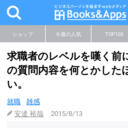
ショップ
今週の人気
TOP100
求職者のレベルを嘆く前
の質問内容を何とかした
い。
就職
雑感
安達 裕哉
2015/8/13