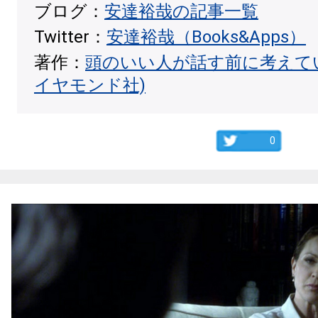
ブログ：
安達裕哉の記事一覧
Twitter：
安達裕哉（Books&Apps）
著作：
頭のいい人が話す前に考えて
イヤモンド社)
0