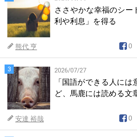
ささやかな幸福のシー
利や利息」を得る
0
熊代 亨
3
2026/07/27
「国語ができる人には
ど、馬鹿には読める文
0
安達 裕哉