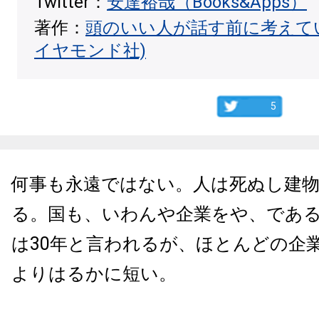
Twitter：
安達裕哉（Books&Apps）
著作：
頭のいい人が話す前に考えて
イヤモンド社)
5
何事も永遠ではない。人は死ぬし建
る。国も、いわんや企業をや、であ
は30年と言われるが、ほとんどの企
よりはるかに短い。