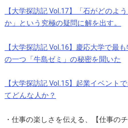
【大学探訪記 Vol.17】「石がどのよ
か」という究極の疑問に解を出す。
【大学探訪記 Vol.16】慶応大学で
の一つ「牛島ゼミ」の秘密を聞いた
【大学探訪記 Vol.15】起業イベン
てどんな人か？
・仕事の楽しさを伝える、【仕事の