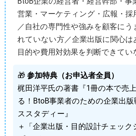
BtoB企業の経営者・経営幹部・事
営業・マーケティング・広報・採
／自社の専門性や強みを顧客にう
れていない方／企業出版に関心は
目的や費用対効果を判断できてい
🎁
参加特典（お申込者全員）
梶田洋平氏の著書『1冊の本で売
る！BtoB事業者のための企業出
ススタディー』
＋「企業出版・目的設計チェック