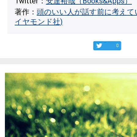
Twitter：
安達裕哉（Books&Apps）
著作：
頭のいい人が話す前に考えて
イヤモンド社)
0