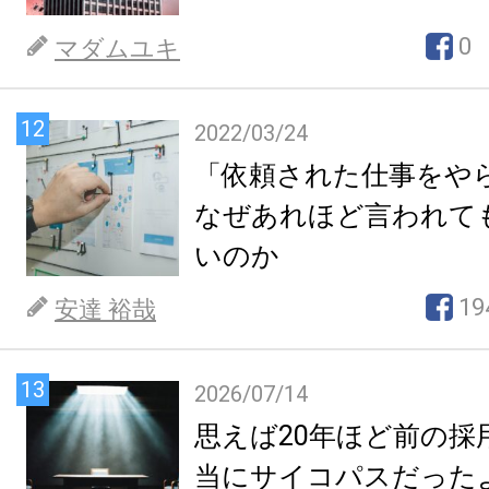
0
マダムユキ
12
2022/03/24
「依頼された仕事をや
なぜあれほど言われて
いのか
19
安達 裕哉
13
2026/07/14
思えば20年ほど前の採
当にサイコパスだった