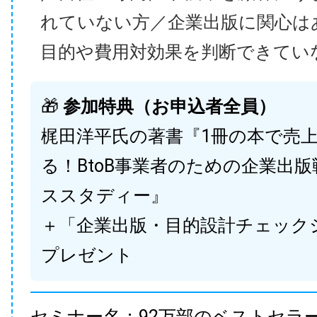
れていない方／企業出版に関心は
目的や費用対効果を判断できてい
🎁
参加特典（お申込者全員）
梶田洋平氏の著書『1冊の本で売
る！BtoB事業者のための企業出
ススタディー』
＋「企業出版・目的設計チェック
プレゼント
セミナー名：92万部のベストセラ