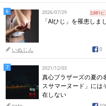
6
2026/07/29
2,881
ビ
「AIひじ」を罹患しま
0
いぬじん
7
2021/12/03
真心ブラザーズの夏の
スサマーヌード」には
在しない
pato
10