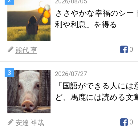
2026/08/05
ささやかな幸福のシー
利や利息」を得る
0
熊代 亨
3
2026/07/27
「国語ができる人には
ど、馬鹿には読める文
0
安達 裕哉