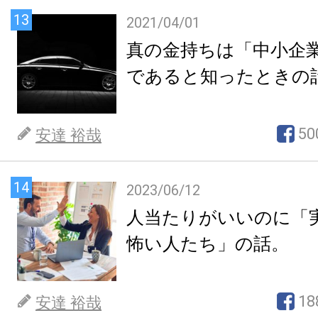
13
2021/04/01
真の金持ちは「中小企
であると知ったときの
50
安達 裕哉
14
2023/06/12
人当たりがいいのに「
怖い人たち」の話。
18
安達 裕哉