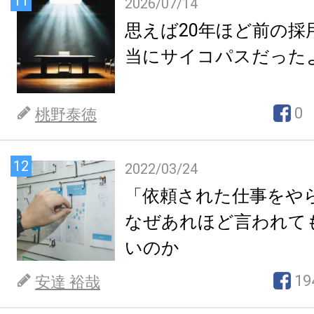
11
2026/07/14
思えば20年ほど前の採
当にサイコパスだった
0
桃野泰徳
12
2022/03/24
「依頼された仕事をや
なぜあれほど言われて
いのか
19
安達 裕哉