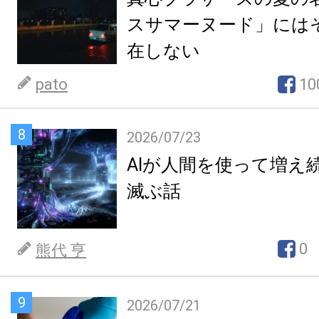
スサマーヌード」には
在しない
pato
10
8
2026/07/23
AIが人間を使って増え
滅ぶ話
0
熊代 亨
9
2026/07/21