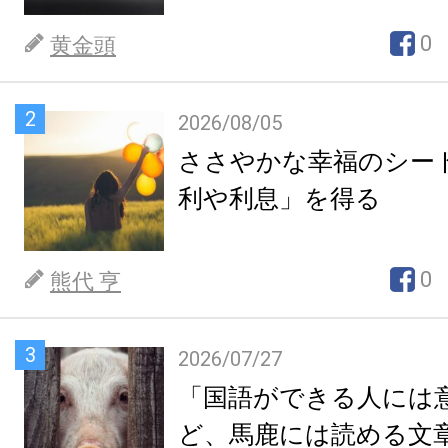
0
黄金頭
2
2026/08/05
ささやかな幸福のシー
利や利息」を得る
0
熊代 亨
3
2026/07/27
「国語ができる人には
ど、馬鹿には読める文