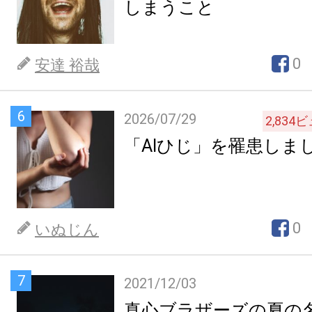
しまうこと
0
安達 裕哉
6
2026/07/29
2,834
ビ
「AIひじ」を罹患しま
0
いぬじん
7
2021/12/03
真心ブラザーズの夏の