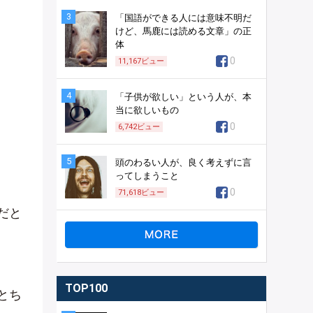
3
「国語ができる人には意味不明だ
けど、馬鹿には読める文章」の正
体
0
11,167
ビュー
4
「子供が欲しい」という人が、本
当に欲しいもの
0
6,742
ビュー
5
頭のわるい人が、良く考えずに言
ってしまうこと
0
71,618
ビュー
だと
TOP100
とち