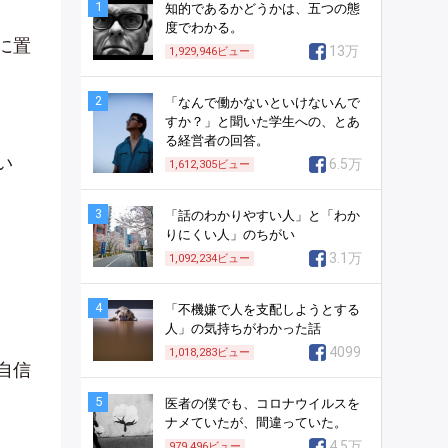
1
知的であるかどうかは、五つの態
度でわかる。
に置
13万
1,929,946
ビュー
2
「なんで働かないといけないんで
すか？」と聞いた学生への、とあ
る経営者の回答。
い
6.5万
1,612,305
ビュー
3
「話のわかりやすい人」と「わか
りにくい人」のちがい
3.1万
1,092,234
ビュー
4
「不機嫌で人を支配しようとする
人」の気持ちがわかった話
4099
1,018,283
ビュー
自信
5
医者の僕でも、コロナウイルスを
ナメていたが、間違っていた。
4.5万
979,496
ビュー