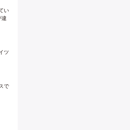
てい
が違
イツ
スで