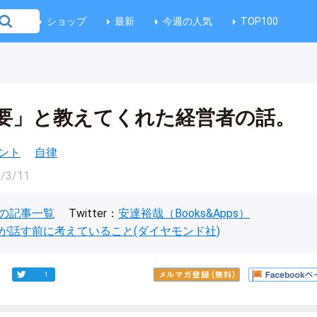
ショップ
最新
今週の人気
TOP100
要」と教えてくれた経営者の話。
ント
自律
/3/11
の記事一覧
Twitter：
安達裕哉（Books&Apps）
が話す前に考えていること(ダイヤモンド社)
1