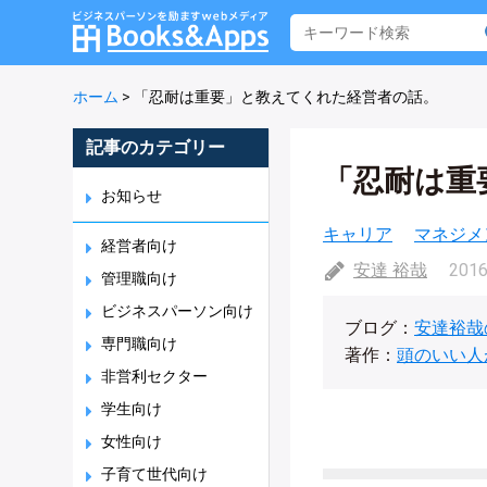
ホーム
>
「忍耐は重要」と教えてくれた経営者の話。
記事のカテゴリー
「忍耐は重
お知らせ
キャリア
マネジメ
経営者向け
安達 裕哉
2016
管理職向け
ビジネスパーソン向け
ブログ：
安達裕哉
専門職向け
著作：
頭のいい人
非営利セクター
学生向け
女性向け
子育て世代向け