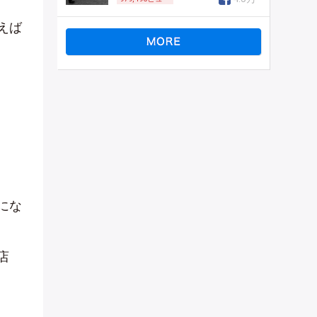
えば
にな
店