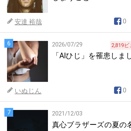
0
安達 裕哉
6
2026/07/29
2,819
ビ
「AIひじ」を罹患しま
0
いぬじん
7
2021/12/03
真心ブラザーズの夏の