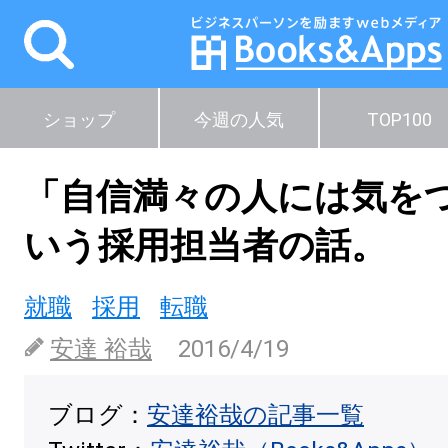
ショップ
今週の人気
TOP100
「自信満々の人には気を
いう採用担当者の話。
就職
採用
転職
安達 裕哉
2016/4/19
ブログ：
安達裕哉の記事一覧