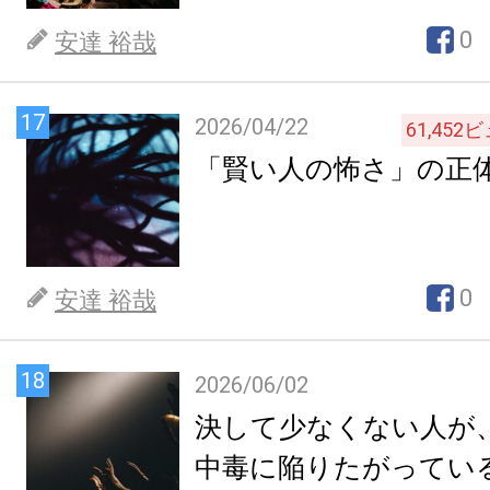
0
安達 裕哉
17
2026/04/22
61,452
ビ
「賢い人の怖さ」の正
0
安達 裕哉
18
2026/06/02
決して少なくない人が
中毒に陥りたがってい