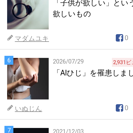
「子供が欲しい」とい
欲しいもの
0
マダムユキ
6
2026/07/29
2,931
ビ
「AIひじ」を罹患しま
0
いぬじん
7
2021/12/03