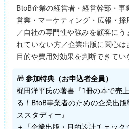
BtoB企業の経営者・経営幹部・事
営業・マーケティング・広報・採
／自社の専門性や強みを顧客にう
れていない方／企業出版に関心は
目的や費用対効果を判断できてい
🎁
参加特典（お申込者全員）
梶田洋平氏の著書『1冊の本で売
る！BtoB事業者のための企業出
ススタディー』
＋「企業出版・目的設計チェック