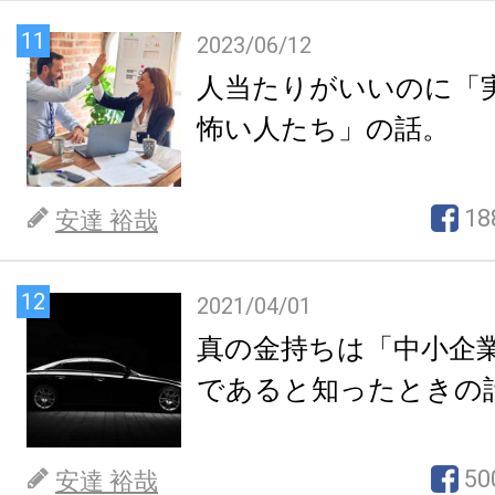
11
2023/06/12
人当たりがいいのに「
怖い人たち」の話。
18
安達 裕哉
12
2021/04/01
真の金持ちは「中小企
であると知ったときの
50
安達 裕哉