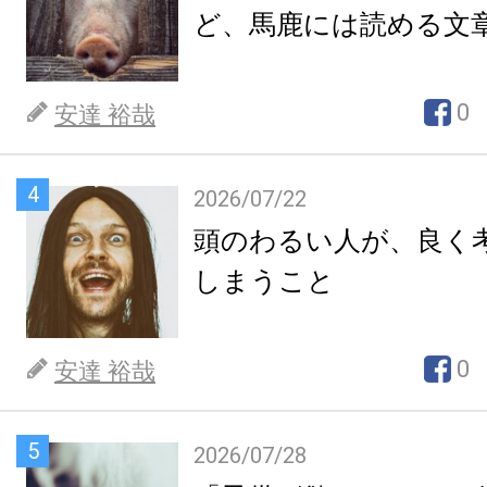
ど、馬鹿には読める文
0
安達 裕哉
4
2026/07/22
頭のわるい人が、良く
しまうこと
0
安達 裕哉
5
2026/07/28