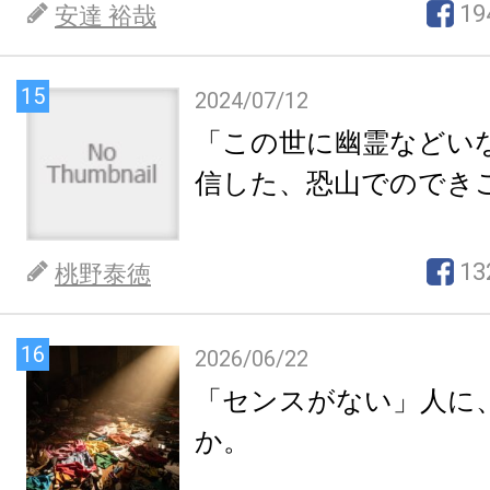
19
安達 裕哉
15
2024/07/12
「この世に幽霊などい
信した、恐山でのでき
13
桃野泰徳
16
2026/06/22
「センスがない」人に
か。