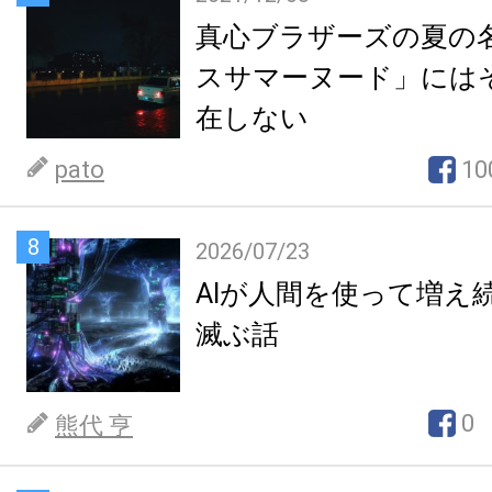
真心ブラザーズの夏の
スサマーヌード」には
在しない
pato
10
8
2026/07/23
AIが人間を使って増え
滅ぶ話
0
熊代 亨