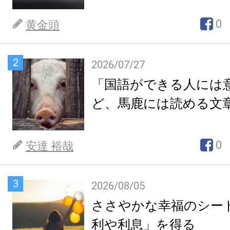
0
黄金頭
2
2026/07/27
「国語ができる人には
ど、馬鹿には読める文
0
安達 裕哉
3
2026/08/05
ささやかな幸福のシー
利や利息」を得る