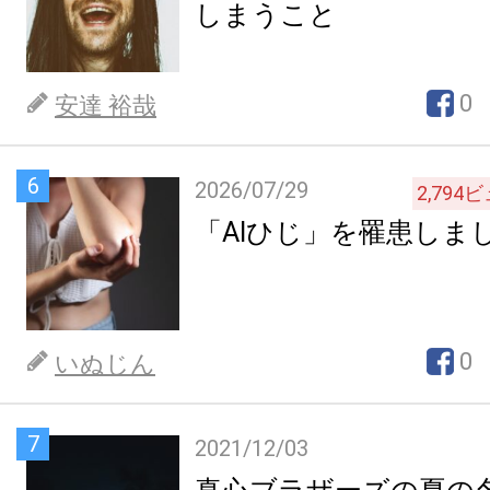
しまうこと
0
安達 裕哉
6
2026/07/29
2,794
ビ
「AIひじ」を罹患しま
0
いぬじん
7
2021/12/03