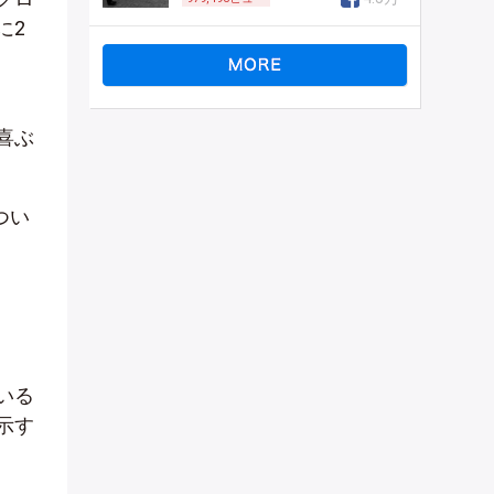
に2
、
喜ぶ
つい
いる
示す