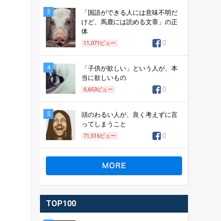
3
「国語ができる人には意味不明だ
けど、馬鹿には読める文章」の正
体
0
11,071
ビュー
4
「子供が欲しい」という人が、本
当に欲しいもの
0
6,653
ビュー
5
頭のわるい人が、良く考えずに言
ってしまうこと
0
71,516
ビュー
TOP100