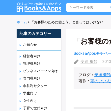
ホーム
>
「お客様のために働こう」と言ってはいけない
記事のカテゴリー
「お客様の
お知らせ
Books&Appsモチ
経営者向け
安達 裕哉
2013
管理職向け
ビジネスパーソン向け
ブログ：
安達裕哉
専門職向け
著作：
頭のいい人
非営利セクター
学生向け
女性向け
子育て世代向け