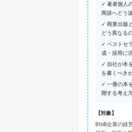
✓ 著者個
商談へどう
✓ 商業出
どう異なる
✓ ベスト
成・採用に
✓ 自社が
を書くべき
✓ 一冊の本
開する考え
【対象】
BtoB企業の