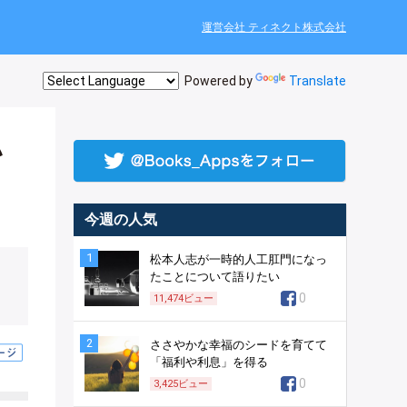
運営会社 ティネクト株式会社
Powered by
Translate
い
今週の人気
1
松本人志が一時的人工肛門になっ
たことについて語りたい
0
11,474
ビュー
2
ささやかな幸福のシードを育てて
「福利や利息」を得る
0
3,425
ビュー