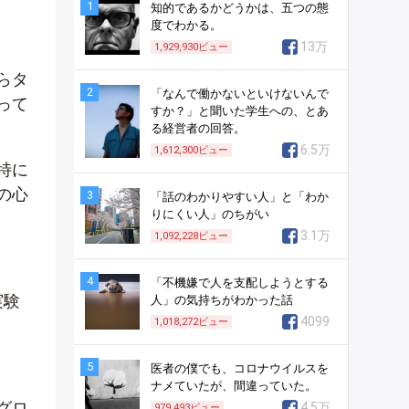
1
知的であるかどうかは、五つの態
度でわかる。
13万
1,929,930
ビュー
らタ
2
「なんで働かないといけないんで
って
すか？」と聞いた学生への、とあ
る経営者の回答。
6.5万
1,612,300
ビュー
特に
の心
3
「話のわかりやすい人」と「わか
りにくい人」のちがい
3.1万
1,092,228
ビュー
4
「不機嫌で人を支配しようとする
実験
人」の気持ちがわかった話
4099
1,018,272
ビュー
5
医者の僕でも、コロナウイルスを
ナメていたが、間違っていた。
グロ
4.5万
979,493
ビュー