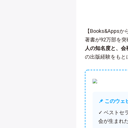
【Books&App
著書が92万部を
人の知名度と、会
の出版経験をもと
📌 このウ
✓ ベスト
会が生まれ