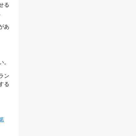
せる
。
があ
い。
ラン
する
第