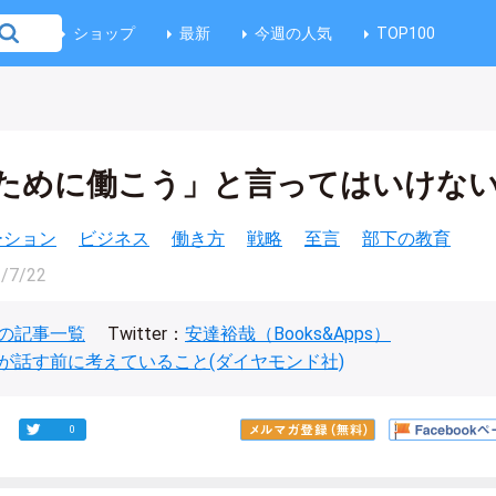
ショップ
最新
今週の人気
TOP100
ために働こう」と言ってはいけな
ベーション
ビジネス
働き方
戦略
至言
部下の教育
/7/22
の記事一覧
Twitter：
安達裕哉（Books&Apps）
が話す前に考えていること(ダイヤモンド社)
0