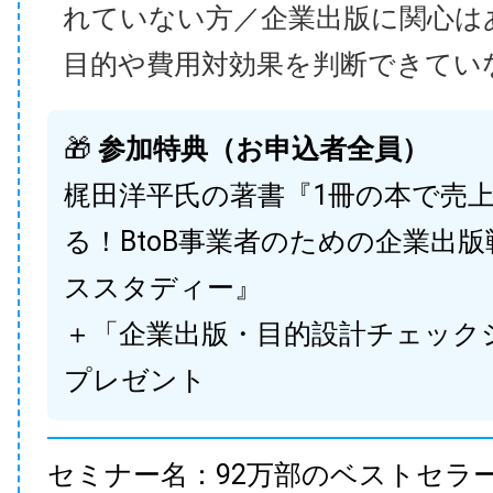
れていない方／企業出版に関心は
目的や費用対効果を判断できてい
🎁
参加特典（お申込者全員）
梶田洋平氏の著書『1冊の本で売
る！BtoB事業者のための企業出
ススタディー』
＋「企業出版・目的設計チェック
プレゼント
セミナー名：92万部のベストセラ