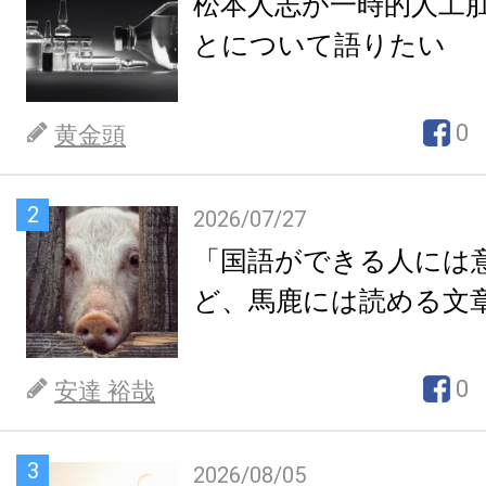
松本人志が一時的人工
とについて語りたい
0
黄金頭
2
2026/07/27
「国語ができる人には
ど、馬鹿には読める文
0
安達 裕哉
3
2026/08/05