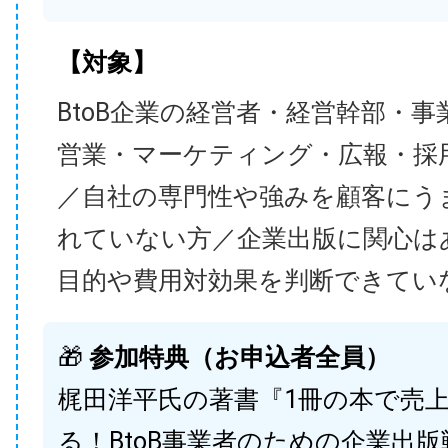
【対象】
BtoB企業の経営者・経営幹部・事
営業・マーケティング・広報・採
／自社の専門性や強みを顧客にう
れていない方／企業出版に関心は
目的や費用対効果を判断できてい
🎁
参加特典（お申込者全員）
梶田洋平氏の著書『1冊の本で売
る！BtoB事業者のための企業出