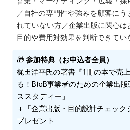
営業・マーケティング・広報・採
／自社の専門性や強みを顧客にう
れていない方／企業出版に関心は
目的や費用対効果を判断できてい
🎁
参加特典（お申込者全員）
梶田洋平氏の著書『1冊の本で売
る！BtoB事業者のための企業出
ススタディー』
＋「企業出版・目的設計チェック
プレゼント