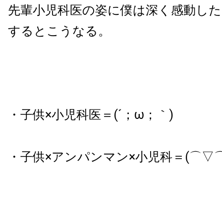
先輩小児科医の姿に僕は深く感動した
するとこうなる。
・子供×小児科医＝(´；ω；｀)
・子供×アンパンマン×小児科＝(⌒▽⌒