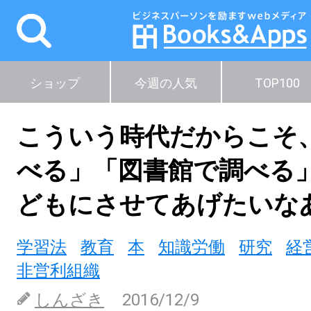
ショップ
今週の人気
TOP100
こういう時代だからこそ
べる」「図書館で調べる
どもにさせてあげたいな
学習法
教育
本
知識労働
研究
経
非営利組織
しんざき
2016/12/9