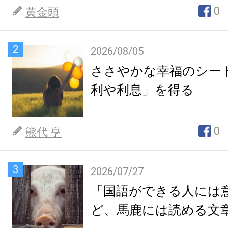
0
黄金頭
2
2026/08/05
ささやかな幸福のシー
利や利息」を得る
0
熊代 亨
3
2026/07/27
「国語ができる人には
ど、馬鹿には読める文