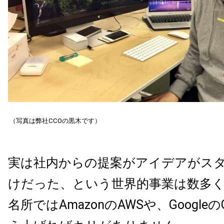
（写真は弊社CCOの黒木です）
実は社内からの提案がアイデアがス
けだった、という世界的事業は数多
名所では
Amazon
の
AWS
や、
Google
の