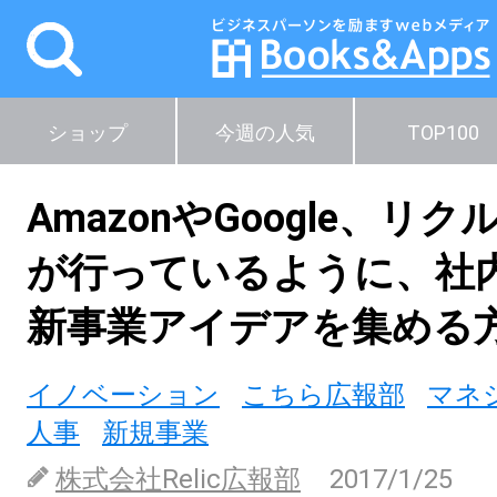
ショップ
今週の人気
TOP100
AmazonやGoogle、リ
が行っているように、社
新事業アイデアを集める
イノベーション
こちら広報部
マネ
人事
新規事業
株式会社Relic広報部
2017/1/25