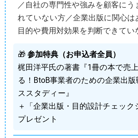
／自社の専門性や強みを顧客にう
れていない方／企業出版に関心は
目的や費用対効果を判断できてい
🎁
参加特典（お申込者全員）
梶田洋平氏の著書『1冊の本で売
る！BtoB事業者のための企業出
ススタディー』
＋「企業出版・目的設計チェック
プレゼント