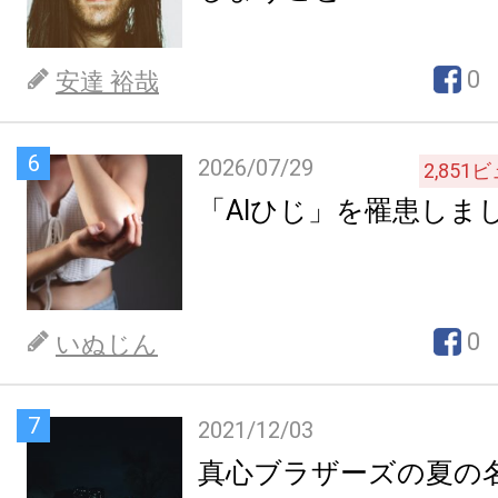
0
安達 裕哉
6
2026/07/29
2,851
ビ
「AIひじ」を罹患しま
0
いぬじん
7
2021/12/03
真心ブラザーズの夏の