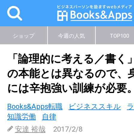
ショップ
今週の人気
TOP100
「論理的に考える／書く
の本能とは異なるので、
には辛抱強い訓練が必要
Books&Apps転職
ビジネススキル
知識労働
自律
安達 裕哉
2017/2/8