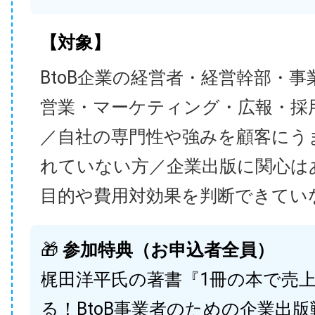
【対象】
BtoB企業の経営者・経営幹部・事
営業・マーケティング・広報・採
／自社の専門性や強みを顧客にう
れていない方／企業出版に関心は
目的や費用対効果を判断できてい
🎁
参加特典（お申込者全員）
梶田洋平氏の著書『1冊の本で売
る！BtoB事業者のための企業出