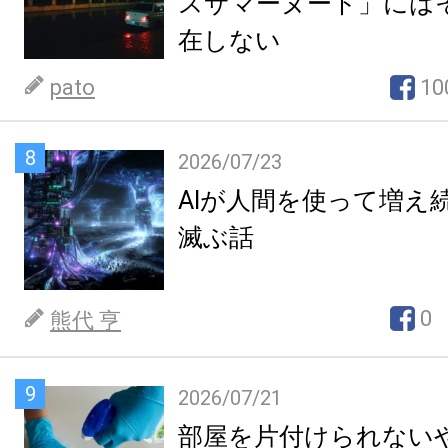
スサマーヌード」には
在しない
pato
10
8
2026/07/23
AIが人間を使って増え
滅ぶ話
0
熊代 亨
9
2026/07/21
部屋を片付けられない