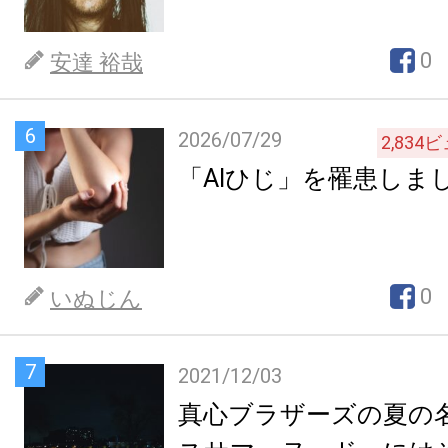
0
安達 裕哉
6
2026/07/29
2,834
ビ
「AIひじ」を罹患しま
0
いぬじん
7
2021/12/03
真心ブラザーズの夏の