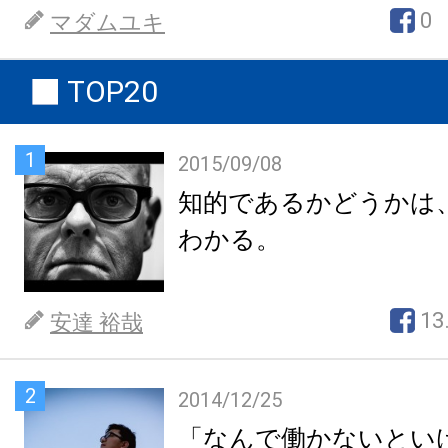
0
マダムユキ
TOP20
1
2015/09/08
知的であるかどうかは
わかる。
13
安達 裕哉
2
2014/12/25
「なんで働かないとい