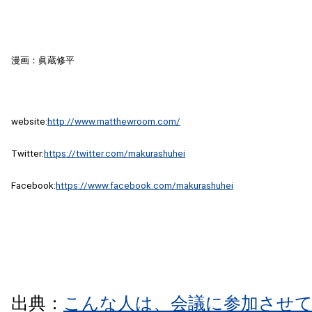
漫画：眞蔵修平
website:
http://www.matthewroom.com/
Twitter:
https://twitter.com/makurashuhei
Facebook:
https://www.facebook.com/makurashuhei
出典：
こんな人は、会議に参加させ