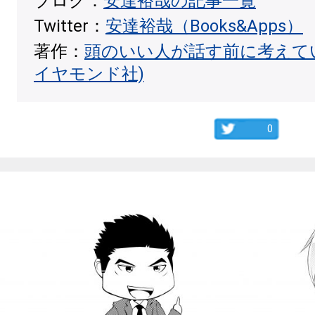
ブログ：
安達裕哉の記事一覧
Twitter：
安達裕哉（Books&Apps）
著作：
頭のいい人が話す前に考えて
イヤモンド社)
0