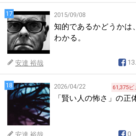
17
2015/09/08
知的であるかどうかは
わかる。
13
安達 裕哉
18
2026/04/22
61,375
ビ
「賢い人の怖さ」の正
0
安達 裕哉