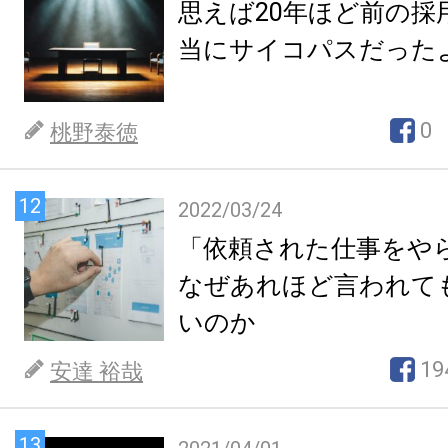
思えば20年ほど前の採
当にサイコパスだった
0
桃野泰徳
12
2022/03/24
「依頼された仕事をや
なぜあれほど言われて
いのか
19
安達 裕哉
13