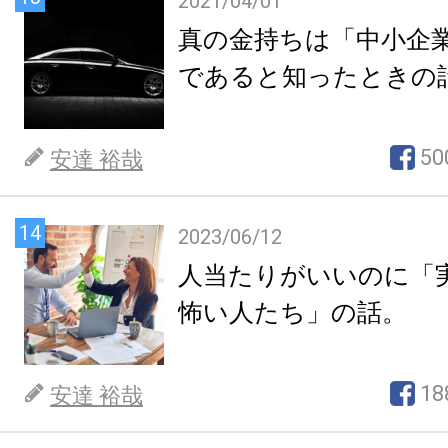
2021/04/01
真の金持ちは「中小企
であると知ったときの
50
安達 裕哉
14
2023/06/12
人当たりがいいのに「
怖い人たち」の話。
18
安達 裕哉