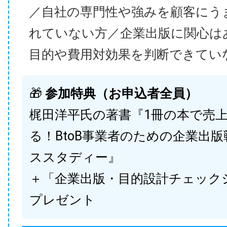
／自社の専門性や強みを顧客にう
れていない方／企業出版に関心は
目的や費用対効果を判断できてい
🎁
参加特典（お申込者全員）
梶田洋平氏の著書『1冊の本で売
る！BtoB事業者のための企業出
ススタディー』
＋「企業出版・目的設計チェック
プレゼント