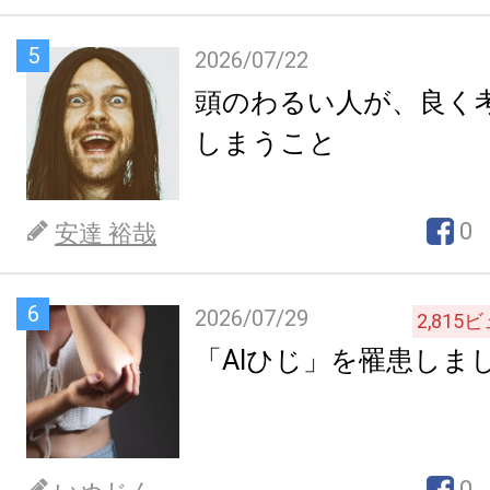
5
2026/07/22
頭のわるい人が、良く
しまうこと
0
安達 裕哉
6
2026/07/29
2,815
ビ
「AIひじ」を罹患しま
0