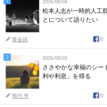
1
2026/08/04
松本人志が一時的人工
とについて語りたい
0
黄金頭
2
2026/08/05
ささやかな幸福のシー
利や利息」を得る
0
熊代 亨