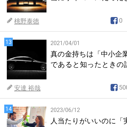
0
桃野泰徳
13
2021/04/01
真の金持ちは「中小企
であると知ったときの
50
安達 裕哉
14
2023/06/12
人当たりがいいのに「