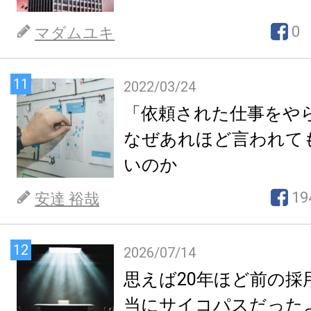
0
マダムユキ
11
2022/03/24
「依頼された仕事をや
なぜあれほど言われて
いのか
19
安達 裕哉
12
2026/07/14
思えば20年ほど前の採
当にサイコパスだった