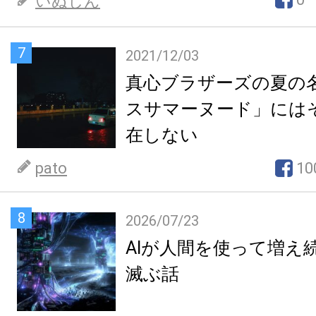
いぬじん
7
2021/12/03
真心ブラザーズの夏の
スサマーヌード」には
在しない
pato
10
8
2026/07/23
AIが人間を使って増え
滅ぶ話