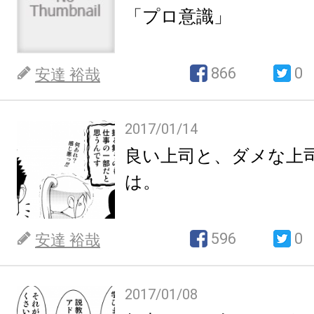
「プロ意識」
866
0
安達 裕哉
2017/01/14
良い上司と、ダメな上
は。
596
0
安達 裕哉
2017/01/08