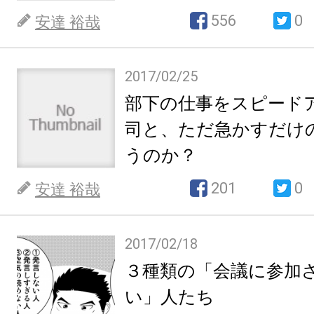
556
0
安達 裕哉
2017/02/25
部下の仕事をスピード
司と、ただ急かすだけ
うのか？
201
0
安達 裕哉
2017/02/18
３種類の「会議に参加
い」人たち