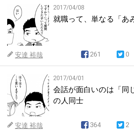
2017/04/08
就職って、単なる「あ
261
0
安達 裕哉
2017/04/01
会話が面白いのは「同
の人同士
364
2
安達 裕哉