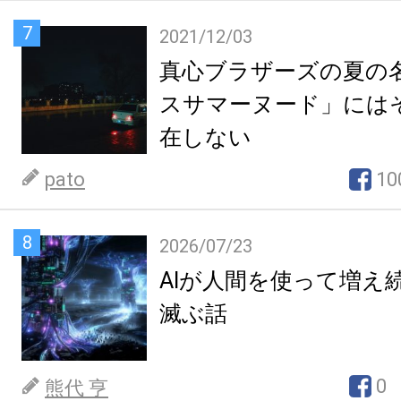
7
2021/12/03
真心ブラザーズの夏の
スサマーヌード」には
在しない
pato
10
8
2026/07/23
AIが人間を使って増え
滅ぶ話
0
熊代 亨