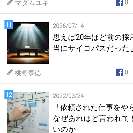
0
マダムユキ
11
2026/07/14
思えば20年ほど前の採
当にサイコパスだった
0
桃野泰徳
12
2022/03/24
「依頼された仕事をや
なぜあれほど言われて
いのか