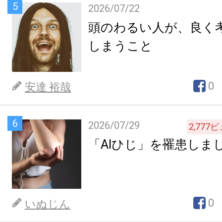
5
2026/07/22
頭のわるい人が、良く
しまうこと
0
安達 裕哉
6
2026/07/29
2,777
ビ
「AIひじ」を罹患しま
0
いぬじん