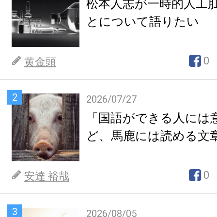
松本人志が一時的人工
とについて語りたい
0
黄金頭
2
2026/07/27
「国語ができる人には
ど、馬鹿には読める文
0
安達 裕哉
3
2026/08/05