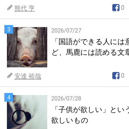
0
熊代 亨
3
2026/07/27
「国語ができる人には
ど、馬鹿には読める文
0
安達 裕哉
4
2026/07/28
「子供が欲しい」とい
欲しいもの