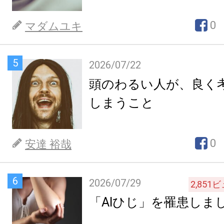
0
マダムユキ
5
2026/07/22
頭のわるい人が、良く
しまうこと
0
安達 裕哉
6
2026/07/29
2,851
ビ
「AIひじ」を罹患しま