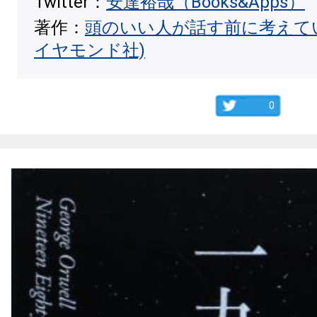
Twitter：
安達裕哉（Books&Apps）
著作：
頭のいい人が話す前に考えて
イヤモンド社)
0