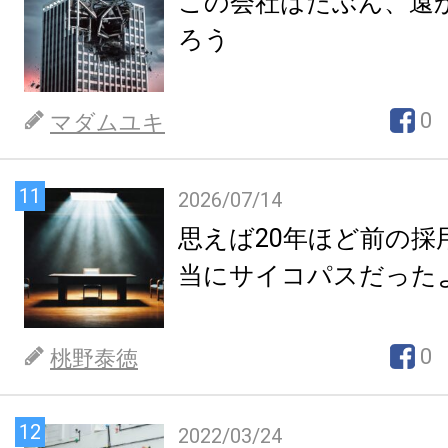
この会社はたぶん、遠
ろう
0
マダムユキ
11
2026/07/14
思えば20年ほど前の採
当にサイコパスだった
0
桃野泰徳
12
2022/03/24