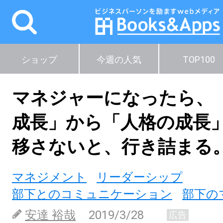
ショップ
今週の人気
TOP100
マネジャーになったら、
成長」から「人格の成長
移さないと、行き詰まる
マネジメント
リーダーシップ
部下とのコミュニケーション
部下の
安達 裕哉
2019/3/28
広告