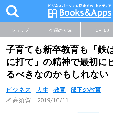
ショップ
今週の人気
TOP100
子育ても新卒教育も「鉄
に打て」の精神で最初に
るべきなのかもしれない
ビジネス
人生
教育
部下の教育
高須賀
2019/10/11