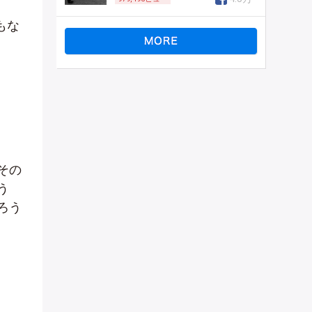
もな
その
う
ろう