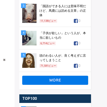
3
「国語ができる人には意味不明だ
けど、馬鹿には読める文章」の正
体
0
11,138
ビュー
4
「子供が欲しい」という人が、本
当に欲しいもの
0
6,714
ビュー
5
頭のわるい人が、良く考えずに言
 ※
ってしまうこと
0
71,581
ビュー
TOP100