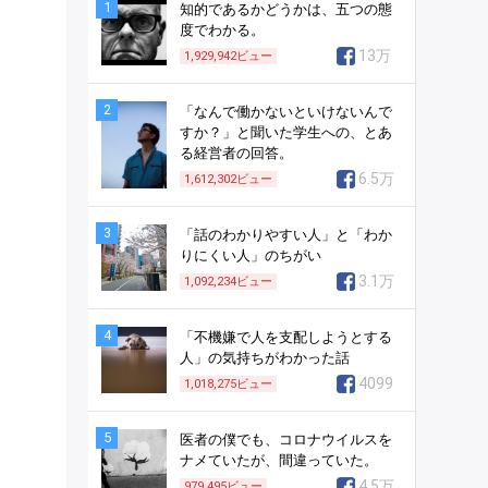
1
知的であるかどうかは、五つの態
度でわかる。
13万
1,929,942
ビュー
2
「なんで働かないといけないんで
すか？」と聞いた学生への、とあ
る経営者の回答。
6.5万
1,612,302
ビュー
3
「話のわかりやすい人」と「わか
りにくい人」のちがい
3.1万
1,092,234
ビュー
4
「不機嫌で人を支配しようとする
人」の気持ちがわかった話
4099
1,018,275
ビュー
5
医者の僕でも、コロナウイルスを
ナメていたが、間違っていた。
4.5万
979,495
ビュー