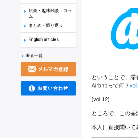
娯楽・趣味雑談・コラ
ム
まとめ・振り返り
English articles
著者一覧
ということで、滞
Airbnbって何？
vol
(vol.12)↓
ところで、この香
本人に直接聞いて