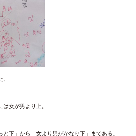
た。
には女が男より上。
っと下」から「女より男がかなり下」まである。