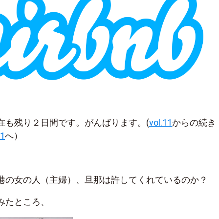
在も残り２日間です。がんばります。(
vol.11
からの続き
.1
へ）
港の女の人（主婦）、旦那は許してくれているのか？
みたところ、