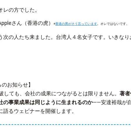
オレの方でした。
 to Appleさん（香港の虎）
※
香港の男がそう言っています
。オレではないです。
う次の人たち来ました。台湾人４名女子です。いきなり
sからのお知らせ】
突破しても、会社の成果につながるとは限りません。
著者
社の事業成果は同じように生まれるのか
——安達裕哉が
に語るウェビナーを開催します。