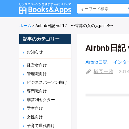
ホーム
>
Airbnb日記 vol.12 〜香港の女の人part4〜
記事のカテゴリー
Airbnb日
お知らせ
Airbnb日記
インタ
経営者向け
楢原 一雅
2014
管理職向け
ビジネスパーソン向け
専門職向け
非営利セクター
学生向け
女性向け
子育て世代向け