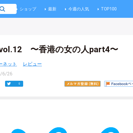
ショップ
最新
今週の人気
TOP100
記 vol.12 〜香港の女の人part4〜
ーネット
レビュー
/6/26
0