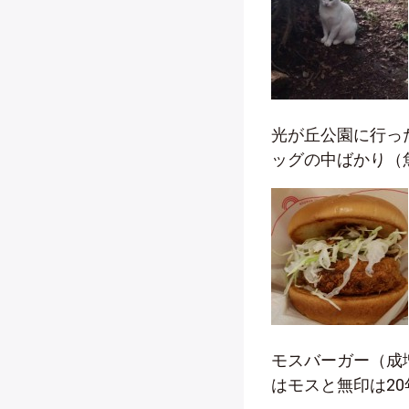
光が丘公園に行っ
ッグの中ばかり（
モスバーガー（成
はモスと無印は2