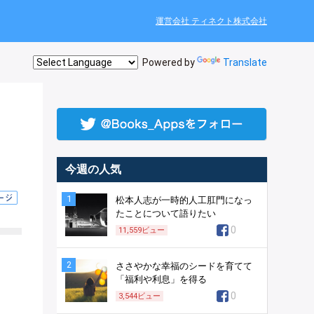
運営会社 ティネクト株式会社
Powered by
Translate
今週の人気
1
松本人志が一時的人工肛門になっ
たことについて語りたい
0
11,559
ビュー
2
ささやかな幸福のシードを育てて
「福利や利息」を得る
0
3,544
ビュー