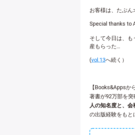
お客様は、たぶん
Special thanks
そして今日は、も
産もらった…
(
vol.13
へ続く）
【Books&App
著書が92万部を
人の知名度と、会
の出版経験をもと