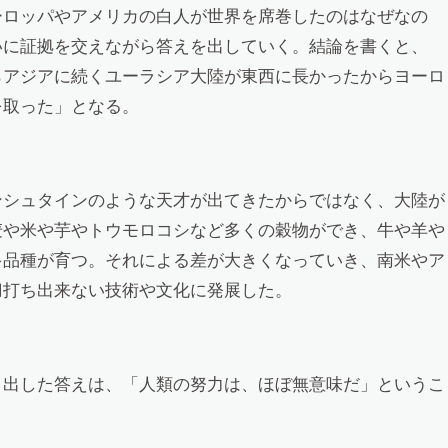
ーロッパやアメリカの白人が世界を席巻したのはなぜなの
いに証拠を交えながら答えを出していく。結論を書くと、
らアジアに続くユーラシア大陸が東西に長かったからヨーロ
を取った」となる。
ンシュタインのような天才が出てきたからではなく、大陸が
麦や米や芋やトウモロコシなど多くの穀物ができ、牛や羊や
多品種が育つ。それによる差が大きくなっていき、南米やア
刀打ち出来ない技術や文化に発展した。
き出した答えは、「人類の努力は、ほぼ無意味だ」というこ