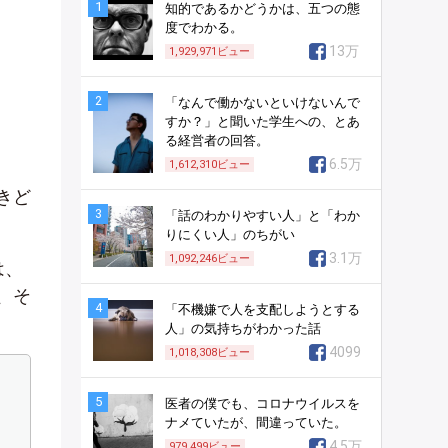
1
知的であるかどうかは、五つの態
度でわかる。
13万
1,929,971
ビュー
2
「なんで働かないといけないんで
すか？」と聞いた学生への、とあ
る経営者の回答。
6.5万
1,612,310
ビュー
きど
3
「話のわかりやすい人」と「わか
りにくい人」のちがい
3.1万
1,092,246
ビュー
は、
、そ
4
「不機嫌で人を支配しようとする
人」の気持ちがわかった話
4099
1,018,308
ビュー
5
医者の僕でも、コロナウイルスを
ナメていたが、間違っていた。
4.5万
979,499
ビュー