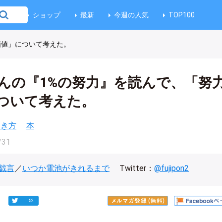
ショップ
最新
今週の人気
TOP100
価値」について考えた。
んの『1%の努力』を読んで、「努
ついて考えた。
働き方
本
/31
戯言
／
いつか電池がきれるまで
Twitter：
@fujipon2
52