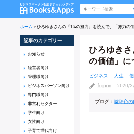
ホーム
>
ひろゆきさんの『1%の努力』を読んで、「努力の
記事のカテゴリー
ひろゆきさ
お知らせ
の価値」に
経営者向け
ビジネス
人生
管理職向け
fujipon
2020/3
ビジネスパーソン向け
専門職向け
ブログ：
琥珀色の
非営利セクター
学生向け
女性向け
子育て世代向け