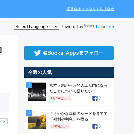
運営会社 ティネクト株式会社
Powered by
Translate
力
今週の人気
1
松本人志が一時的人工肛門になっ
たことについて語りたい
0
11,754
ビュー
2
ささやかな幸福のシードを育てて
「福利や利息」を得る
0
3,805
ビュー