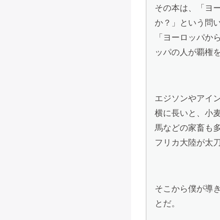
その本は、「ヨ
か？」という問
「ヨーロッパか
ッパの人が覇権
エジソンやアイ
横に長いと、小
馬などの家畜も
フリカ大陸が太
そこから僕が導
とだ。