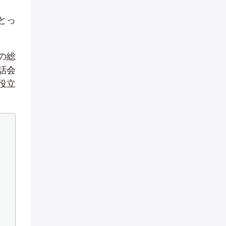
とっ
の総
話会
役立