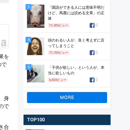
3
「国語ができる人には意味不明だ
けど、馬鹿には読める文章」の正
体
0
11,305
ビュー
4
頭のわるい人が、良く考えずに言
ってしまうこと
0
71,769
ビュー
果を
ので
5
「子供が欲しい」という人が、本
当に欲しいもの
0
6,833
ビュー
、身
ので
TOP100
き合