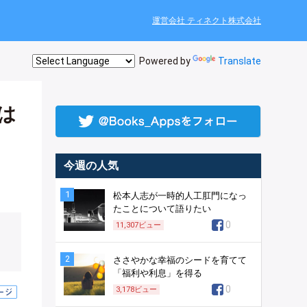
運営会社 ティネクト株式会社
Powered by
Translate
は
今週の人気
1
松本人志が一時的人工肛門になっ
たことについて語りたい
0
11,307
ビュー
2
ささやかな幸福のシードを育てて
「福利や利息」を得る
0
3,178
ビュー