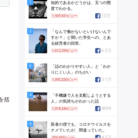
1
知的であるかどうかは、五つの態
度でわかる。
13万
1,929,921
ビュー
2
「なんで働かないといけないんで
すか？」と聞いた学生への、とあ
る経営者の回答。
6.5万
1,612,294
ビュー
3
「話のわかりやすい人」と「わか
りにくい人」のちがい
3.1万
1,092,220
ビュー
4
「不機嫌で人を支配しようとする
を括
人」の気持ちがわかった話
4099
1,018,246
ビュー
5
医者の僕でも、コロナウイルスを
ナメていたが、間違っていた。
4.5万
979,492
ビュー