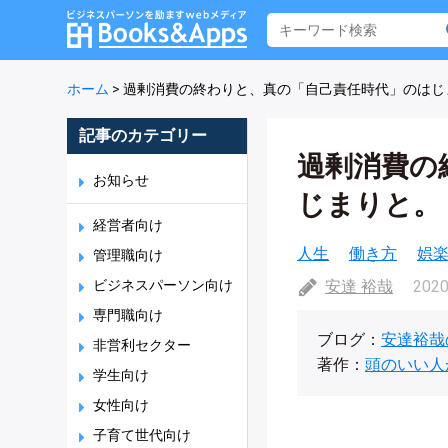
ホーム
>
過剰消費の終わりと、真の「自己責任時代」のはじ
記事のカテゴリー
過剰消費の
お知らせ
じまりと。
経営者向け
人生
働き方
娯
管理職向け
ビジネスパーソン向け
安達 裕哉
2020
専門職向け
ブログ：
安達裕哉
非営利セクター
著作：
頭のいい人
学生向け
女性向け
子育て世代向け