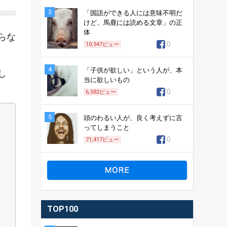
3
「国語ができる人には意味不明だ
けど、馬鹿には読める文章」の正
体
らな
0
10,947
ビュー
4
「子供が欲しい」という人が、本
し
当に欲しいもの
0
6,582
ビュー
5
頭のわるい人が、良く考えずに言
ってしまうこと
0
71,417
ビュー
ら
TOP100