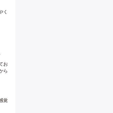
やく
。
てお
から
感覚