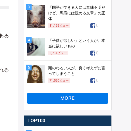
3
「国語ができる人には意味不明だ
けど、馬鹿には読める文章」の正
体
0
11,135
ビュー
ある
4
「子供が欲しい」という人が、本
当に欲しいもの
0
6,714
ビュー
5
頭のわるい人が、良く考えずに言
れる
ってしまうこと
0
71,580
ビュー
TOP100