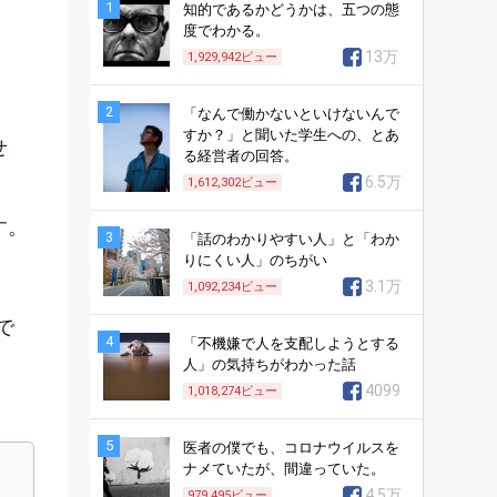
1
知的であるかどうかは、五つの態
度でわかる。
13万
1,929,942
ビュー
2
「なんで働かないといけないんで
すか？」と聞いた学生への、とあ
せ
る経営者の回答。
6.5万
1,612,302
ビュー
す。
3
「話のわかりやすい人」と「わか
りにくい人」のちがい
3.1万
1,092,234
ビュー
で
4
「不機嫌で人を支配しようとする
人」の気持ちがわかった話
4099
1,018,274
ビュー
5
医者の僕でも、コロナウイルスを
ナメていたが、間違っていた。
4.5万
979,495
ビュー