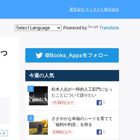
運営会社 ティネクト株式会社
Powered by
Translate
っ
今週の人気
1
松本人志が一時的人工肛門になっ
たことについて語りたい
0
11,557
ビュー
2
ささやかな幸福のシードを育てて
「福利や利息」を得る
0
3,542
ビュー