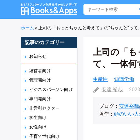
ホーム
>
上司の「もっとちゃんと考えて」の”ちゃんと”って
記事のカテゴリー
上司の「も
お知らせ
て、一体何
経営者向け
生産性
知識労働
管理職向け
安達 裕哉
2023
ビジネスパーソン向け
専門職向け
ブログ：
安達裕哉
非営利セクター
著作：
頭のいい人
学生向け
女性向け
子育て世代向け