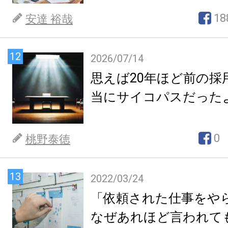
18
安達 裕哉
12
2026/07/14
思えば20年ほど前の採
当にサイコパスだった
0
桃野泰徳
13
2022/03/24
「依頼された仕事をや
なぜあれほど言われて