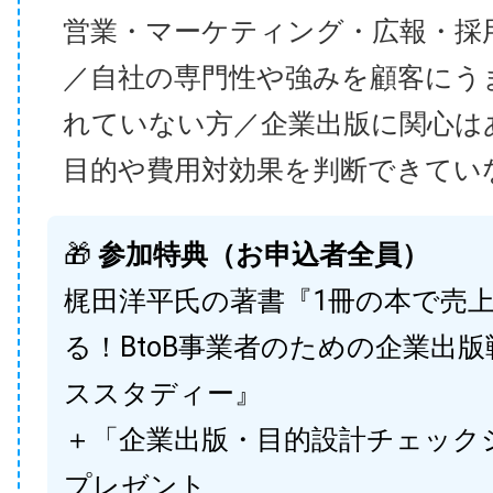
営業・マーケティング・広報・採
／自社の専門性や強みを顧客にう
れていない方／企業出版に関心は
目的や費用対効果を判断できてい
🎁
参加特典（お申込者全員）
梶田洋平氏の著書『1冊の本で売
る！BtoB事業者のための企業出
ススタディー』
＋「企業出版・目的設計チェック
プレゼント