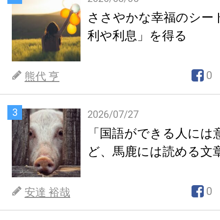
ささやかな幸福のシー
利や利息」を得る
0
熊代 亨
3
2026/07/27
「国語ができる人には
ど、馬鹿には読める文
0
安達 裕哉