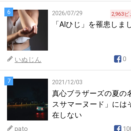
6
2026/07/29
2,963
ビ
「AIひじ」を罹患しま
0
いぬじん
7
2021/12/03
真心ブラザーズの夏の
スサマーヌード」には
在しない
pato
10