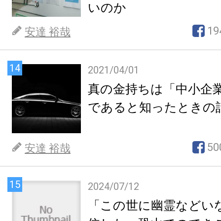
いのか
19
安達 裕哉
14
2021/04/01
真の金持ちは「中小企
であると知ったときの
50
安達 裕哉
15
2024/07/12
「この世に幽霊などい