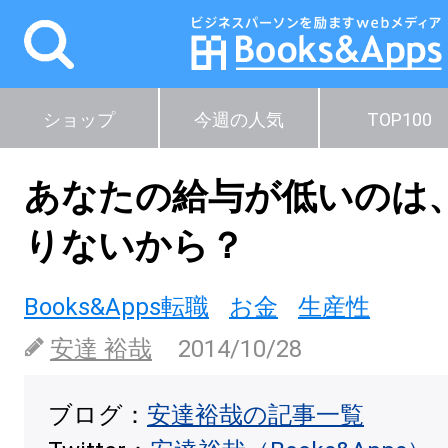
ショップ
今週の人気
TOP100
あなたの給与が低いのは
りないから？
Books&Apps転職
お金
生産性
安達 裕哉
2014/10/28
ブログ：
安達裕哉の記事一覧