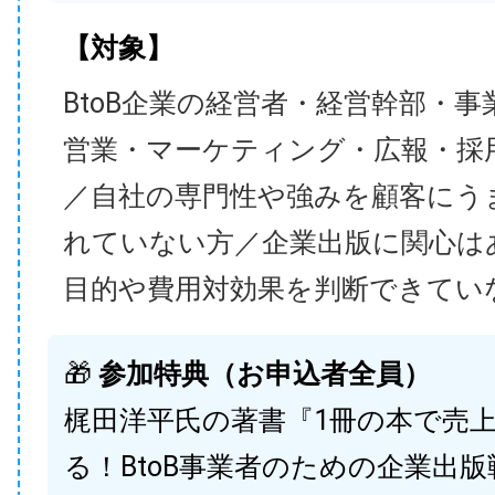
【対象】
BtoB企業の経営者・経営幹部・事
営業・マーケティング・広報・採
／自社の専門性や強みを顧客にう
れていない方／企業出版に関心は
目的や費用対効果を判断できてい
🎁
参加特典（お申込者全員）
梶田洋平氏の著書『1冊の本で売
る！BtoB事業者のための企業出