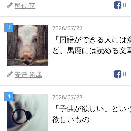
0
熊代 亨
3
2026/07/27
「国語ができる人には
ど、馬鹿には読める文
0
安達 裕哉
4
2026/07/28
「子供が欲しい」とい
欲しいもの