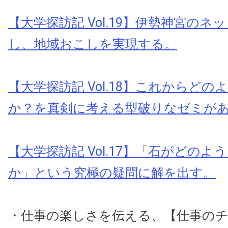
【大学探訪記 Vol.19】伊勢神宮の
し、地域おこしを実現する。
【大学探訪記 Vol.18】これからど
か？を真剣に考える型破りなゼミが
【大学探訪記 Vol.17】「石がどのよ
か」という究極の疑問に解を出す。
・仕事の楽しさを伝える、【仕事の