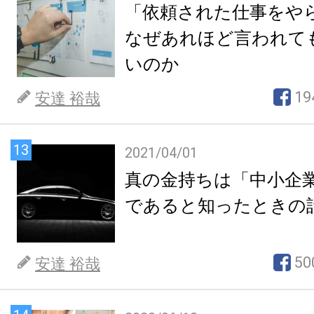
「依頼された仕事をや
なぜあれほど言われて
いのか
19
安達 裕哉
13
2021/04/01
真の金持ちは「中小企
であると知ったときの
50
安達 裕哉