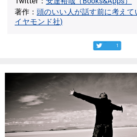
Twitter：
安達裕哉（Books&Apps）
著作：
頭のいい人が話す前に考えて
イヤモンド社)
1