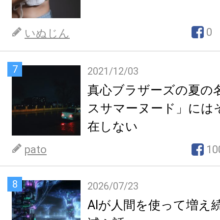
0
いぬじん
7
2021/12/03
真心ブラザーズの夏の
スサマーヌード」には
在しない
pato
10
8
2026/07/23
AIが人間を使って増え