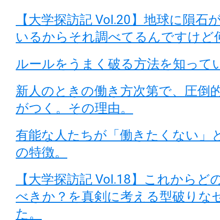
【大学探訪記 Vol.20】地球に隕
いるからそれ調べてるんですけど
ルールをうまく破る方法を知って
新人のときの働き方次第で、圧倒
がつく。その理由。
有能な人たちが「働きたくない」
の特徴。
【大学探訪記 Vol.18】これから
べきか？を真剣に考える型破りな
た。