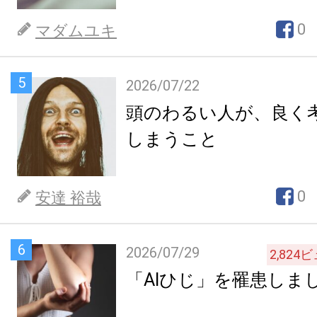
0
マダムユキ
5
2026/07/22
頭のわるい人が、良く
しまうこと
0
安達 裕哉
6
2026/07/29
2,824
ビ
「AIひじ」を罹患しま