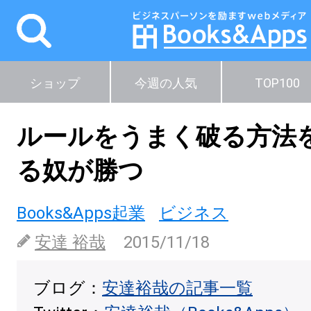
ショップ
今週の人気
TOP100
ルールをうまく破る方法
る奴が勝つ
Books&Apps起業
ビジネス
安達 裕哉
2015/11/18
ブログ：
安達裕哉の記事一覧