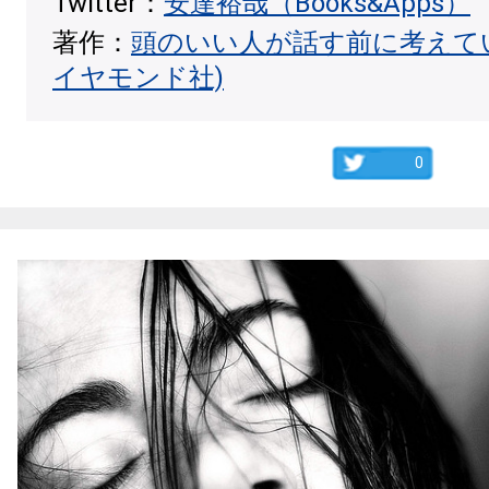
Twitter：
安達裕哉（Books&Apps）
著作：
頭のいい人が話す前に考えて
イヤモンド社)
0