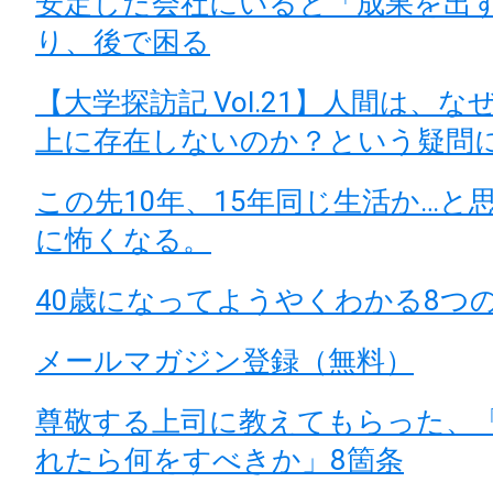
安定した会社にいると「成果を出
り、後で困る
【大学探訪記 Vol.21】人間は、な
上に存在しないのか？という疑問
この先10年、15年同じ生活か…と
に怖くなる。
40歳になってようやくわかる8つ
メールマガジン登録（無料）
尊敬する上司に教えてもらった、
れたら何をすべきか」8箇条