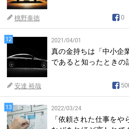
0
桃野泰徳
12
2021/04/01
真の金持ちは「中小企
であると知ったときの
50
安達 裕哉
13
2022/03/24
「依頼された仕事をや