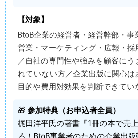
【対象】
BtoB企業の経営者・経営幹部・事
営業・マーケティング・広報・採
／自社の専門性や強みを顧客にう
れていない方／企業出版に関心は
目的や費用対効果を判断できてい
🎁
参加特典（お申込者全員）
梶田洋平氏の著書『1冊の本で売
る！BtoB事業者のための企業出