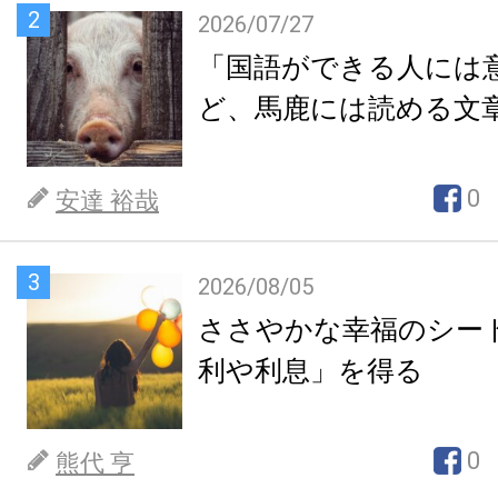
2
2026/07/27
「国語ができる人には
ど、馬鹿には読める文
0
安達 裕哉
3
2026/08/05
ささやかな幸福のシー
利や利息」を得る
0
熊代 亨