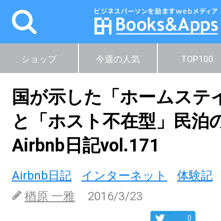
ショップ
今週の人気
TOP100
国が示した「ホームステ
と「ホスト不在型」民
Airbnb日記vol.171
Airbnb日記
インターネット
体験記
楢原 一雅
2016/3/23
0