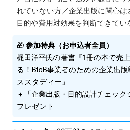
れていない方／企業出版に関心は
目的や費用対効果を判断できてい
🎁
参加特典（お申込者全員）
梶田洋平氏の著書『1冊の本で売
る！BtoB事業者のための企業出
ススタディー』
＋「企業出版・目的設計チェック
プレゼント