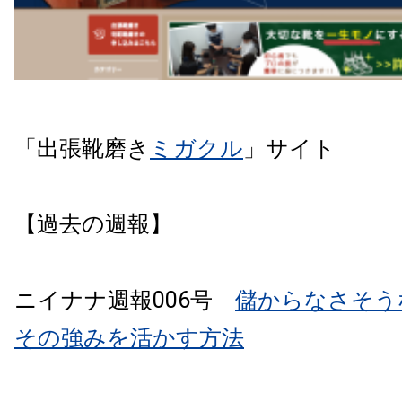
「出張靴磨き
ミガクル
」サイト
【過去の週報】
ニイナナ週報006号
儲からなさそう
その強みを活かす方法