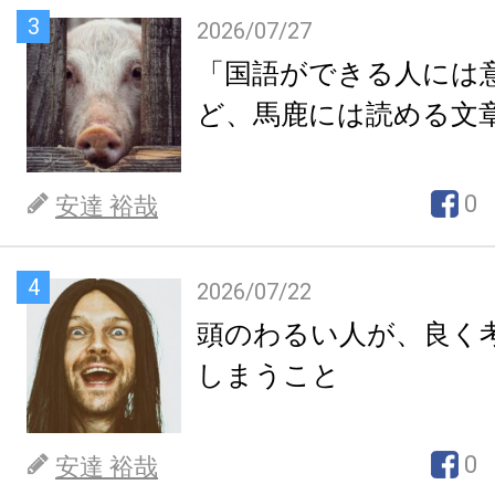
3
2026/07/27
「国語ができる人には
ど、馬鹿には読める文
0
安達 裕哉
4
2026/07/22
頭のわるい人が、良く
しまうこと
0
安達 裕哉