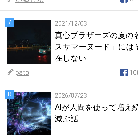
7
2021/12/03
真心ブラザーズの夏の
スサマーヌード」には
在しない
pato
10
8
2026/07/23
AIが人間を使って増え
滅ぶ話