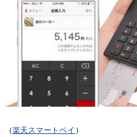
（
楽天スマートペイ
）