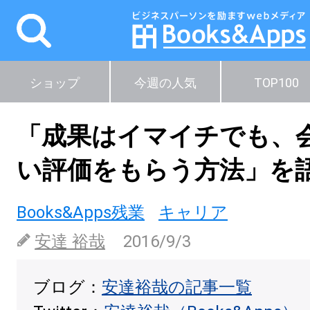
ショップ
今週の人気
TOP100
「成果はイマイチでも、
い評価をもらう方法」を
Books&Apps残業
キャリア
安達 裕哉
2016/9/3
ブログ：
安達裕哉の記事一覧