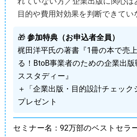
れていない方／企業出版に関心は
目的や費用対効果を判断できてい
🎁
参加特典（お申込者全員）
梶田洋平氏の著書『1冊の本で売
る！BtoB事業者のための企業出
ススタディー』
＋「企業出版・目的設計チェック
プレゼント
セミナー名：92万部のベストセラ