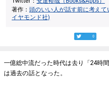
Twitter：
安達裕哉（Books&Apps）
著作：
頭のいい人が話す前に考えて
イヤモンド社)
0
一億総中流だった時代は去り「24時
は過去の話となった。