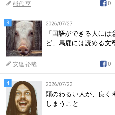
0
熊代 亨
3
2026/07/27
「国語ができる人には
ど、馬鹿には読める文
0
安達 裕哉
4
2026/07/22
頭のわるい人が、良く
しまうこと