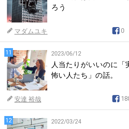
ろう
0
マダムユキ
11
2023/06/12
人当たりがいいのに「
怖い人たち」の話。
18
安達 裕哉
12
2022/03/24