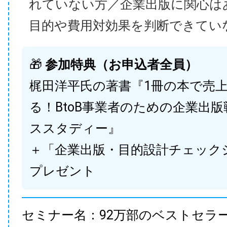
れていない方／企業出版に関心は
目的や費用対効果を判断できてい
🎁
参加特典（お申込者全員）
梶田洋平氏の著書『1冊の本で売
る！BtoB事業者のための企業出
ススタディー』
＋「企業出版・目的設計チェック
プレゼント
セミナー名：92万部のベストセラ