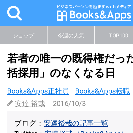
ショップ
今週の人気
TOP100
若者の唯一の既得権だっ
括採用」のなくなる日
Books&Apps正社員
Books&Apps転職
安達 裕哉
2016/10/3
ブログ：
安達裕哉の記事一覧